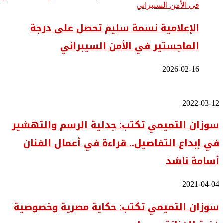
الإعلامية نسمة سليم تحصل على درجة
الماجستير في الأمن السيبراني
2026-02-16
سوزان
2022-03-12
التميمي
سوزان التميمي تكتب: جدلية الرسم والتهشير
تكتب:
جدلية
في إبداع التفاصيل.. قراءة في أعمال الفنان
الرسم
والتهشير
أسامة ناشد
في
إبداع
التفاصيل..
سوزان
2021-04-04
قراءة
التميمي
في
سوزان التميمي تكتب: حكاية مصرية وخصوصية
تكتب:
أعمال
حكاية
الفنان
مصرية