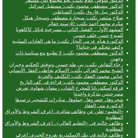
الدكتور شوقي علام يكتب: نحو مجتمع آمن مستقر
الدكتور مصطفى محمود يكتب: مستقبل إسرائيل
الدكتور نبيل فاروق يكتب: الشياطين
صلاح منتصر يكتب: سيجارة مصطفى وسيجار هيكل
مكرم محمد أحمد يكتب: 40 سنة حفائر
المشهد الأول .. الفصل الثاني .. مسرحية قبائل كاكاهونا
للمبدع حسن خلف حسين
الدكتورة هيام عزمي النجار تكتب: ما هي العادات السلبية
وكيف تتحكم في حياتنا؟
الدكتور مصطفى محمود يكتب: لا تطبيع مع سياسة ذات
وجهين
رجاء النقاش يكتب: بين طه حسين وتوفيق الحكيم وجبران
الشيخ محمد الغزالي يكتب: الإسلام يخاطب العقل الإنساني
عباس محمود العقاد يكتب: التكليف والحرية
الدكتور مصطفى محمود يكتب: قراءة فى كف التاريخ
فرقة اسكندريانا للمخرج الشاب رمضان شهاوى تعرض
مسرحيتين بتذكرة واحدة!
شجروها.. خضروها.. جملوها.. مبادرات للتشجير ترصدها
الدكتورة منى العقاد
«التعليم» تعلن عن وظائف شاغرة.. اعرف الشروط والأوراق
المطلوبة
وظائف خالية في «التعليم العالي».. اعرف الشروط والأوراق
المطلوبة
وظائف خالية في بنك الإسكندرية بفروع الجيزة.. اعرف