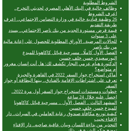
الشروط المطلوبة
وظائف خالية في البنك الأهلي المصري لحديثي التخرج..
اعرف الشروط
26 وظيفة قيادية خالية في وزارة التضامن الاجتماعي.. اعرف
طريقة التقديم
قيمة قرض مستورة الجديد من بنك ناصر الاجتماعي.. يسدد
على 3 سنوات
للحالات المرضية.. الأوراق المطلوبة للحصول على إعانة مالية
من بنك ناصر
الفصل الأول كاملًا.. مسرحية قبائل كاكاهونا للمبدع
البورسعيدي حسن خلف حسين
الدكتورة هيام عزمي النجار تكشف لك: هل أنت إنسان مغرور
أم متواضع؟
أماكن استخراج جواز السفر 2022 في القاهرة والجيزة
تعرف على اشتراطات الإقامة بالفنادق.. بينها البطاقة أو جواز
السفر
خطوات ومستندات استخراج جواز السفر أول مرة 2022..
احصل عليه خلال 24 ساعة
المشهد الثالث .. الفصل الأول .. مسرحية قبائل كاكاهونا
للمبدع حسن خلف حسين
كيفية توزيع مكافأة صندوق رعاية العاملين في الميراث.. دار
الافتاء تجيب
التحذير من بذاءة اللسان وبيان عاقبة صاحبه.. دار الإفتاء
توضح حكم الشرع في ذلك