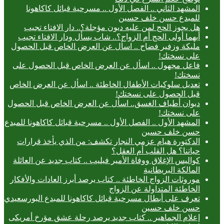
المشهد الثاني .. الفصل الأول .. مسرحية قبائل كاكاهونا
للمبدع حسن خلف حسين
هل يجوز الحج لمن عليه ديون مؤجلة؟.. دار الافتاء تجيب
أيهما أولى الحج أم الزواج؟.. شاب يسأل ودار الافتاء تجيب
مليكة وزفير فضاح .. اسأل عن العرض الخاص قبل الحصول
على نسختك!
فاعل مجهول .. اسأل عن العرض الخاص قبل الحصول على
نسختك!
تعديل سلوكيات الأطفال الخاطئة .. اسأل عن العرض الخاص
قبل الحصول على نسختك!
ديوان أطياف الغسق.. اسأل عن العرض الخاص قبل الحصول
على نسختك!
المشهد الأول .. الفصل الأول .. مسرحية قبائل كاكاهونا للمبدع
حسن خلف حسين
الدكتورة هيام عزمي النجار تكشف: من الذي يأخذ قرارات
حياتنا؟ هل القلب أم العقل؟
كواليس الإغلاق ووفاة الأمير فيليب .. كتاب جديد عن العائلة
المالكة البريطانية
موروثات الزواج الخاطئة .. كتاب يرصد أبرز العادات والأفكار
الخاطئة المتداولة عن الزواج
تعرف على أبطال مسرحية قبائل كاكاهونا للمبدع البورسعيدي
حسن خلف حسين
إعلام الجماهير .. كتاب جديد يرصد رحلة عشق مؤرخ أمريكى