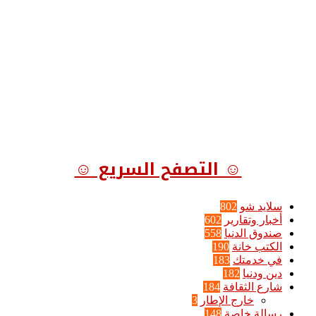
☺ التصفح السريع ☺
سلايد شو
802
أخبار وتقارير
602
صندوق الدنيا
558
الكتب خانة
190
في خدمتك
183
دين ودنيا
182
شارع الثقافة
184
خارج الإطار
3
رسالة خاصة
148