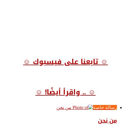
☺ تابعنا على فيسبوك ☺
☺ .. واقرأ أيضًا! ☺
رسالة خاصة
من نحن