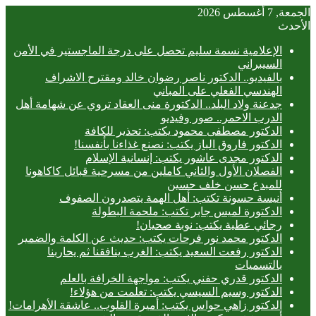
الجمعة, 7 أغسطس 2026
الأحدث
الإعلامية نسمة سليم تحصل على درجة الماجستير في الأمن
السيبراني
بالفيديو.. ‎الدكتور ناصر رضوان خالد ومقترح الاشراف
الهندسي الفعلي على المباني
جدعنة ولاد البلد.. الدكتورة منى العقاد تروي عن شهامة أهل
الدرب الاحمر.. صور وفيديو
الدكتور مصطفى محمود يكتب: تحذير للكافة
الدكتور فاروق الباز يكتب: نصنع غذاءنا بأنفسنا!
الدكتور مجدى عاشور يكتب: إنسانية الإسلام
الفصلان الأول والثاني كاملين من مسرحية قبائل كاكاهونا
للمبدع حسن خلف حسين
أنيسة حسونة تكتب: أهل الهمة يتصدرون الصفوف
الدكتورة لميس جابر تكتب: ملحمة البطولة
رجائي عطية يكتب: نوبة صحيان!
الدكتور محمد نور فرحات يكتب: حديث عن الكلمة والضمير
الدكتور رفعت السعيد يكتب: الغرب ينافقنا ثم يحاربنا
بالتسميات
الدكتور قدري حفني يكتب: مواجهة الخرافة بالعلم
الدكتور وسيم السيسي يكتب: تعلمت من هؤلاء!
الدكتور زاهي حواس يكتب: أميرة القلوب.. عاشقة الأهرامات!