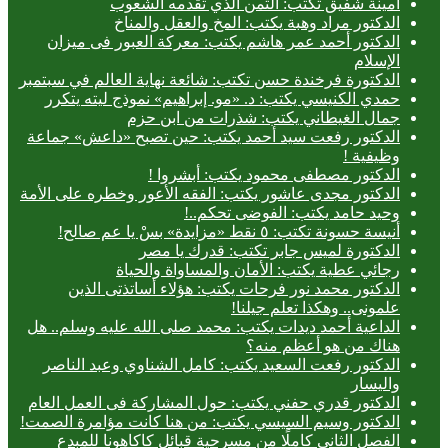
أمينة شفيق تكتب: الثمن الذي تقدمه الشعوب
الدكتور مراد وهبة يكتب: المخ والعقل والمناخ
الدكتور أحمد عمر هاشم يكتب: معركة العبور فى ميزان
الإسلام
الدكتورة فرخندة حسن تكتب: شائعة نهاية العالم في سبتمبر
حمدي الكنيسي يكتب: د. «مو. إبراهيم» نموذج ليته يتكرر
جمال الغيطاني يكتب: شذرات من ابن حزم
الدكتور رفعت سيد أحمد يكتب: حين تصبح «داعش» جماعة
وظيفية !
الدكتور مصطفى محمود يكتب: أبشروا !
الدكتور مجدى عاشور يكتب: الفقه الأعور وخطره على الأمة
وحيد حامد يكتب: الفوضى تحكم..!
أنيسة حسونة تكتب: ٥ نقط «مزايدة» بسْ يا عم صالح!
الدكتورة لميس جابر تكتب: قدرك يا مصر
رجائي عطية يكتب: الأمان والمساواة والحياة
الدكتور محمد نور فرحات يكتب: هؤلاء أساتذتى الذين
علمونى.. وهكذا تعلم جيلنا!
الداعية أحمد ديدات يكتب: محمد صلى الله عليه وسلم.. هل
هناك من هو أعظم منه؟
الدكتور رفعت السعيد يكتب: كامل الشناوي وعبد الناصر
واليسار
الدكتور قدري حفني يكتب: حول المشاركة فى العمل العام
الدكتور وسيم السيسي يكتب: من هنا كانت مؤامرة الصمت!
الفصل الثاني كاملًا من مسرحية قبائل كاكاهونا للمبدع