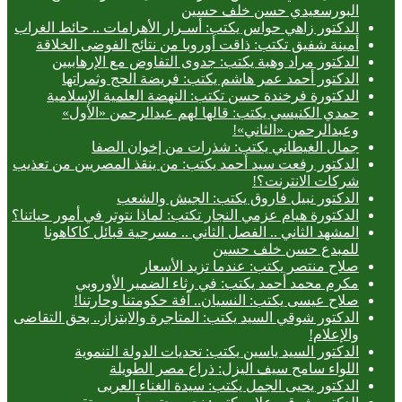
البورسعيدي حسن خلف حسين
الدكتور زاهي حواس يكتب: أسـرار الأهرامات .. حائط الغراب
أمينة شفيق تكتب: ذاقت أوروبا من نتائج الفوضى الخلاقة
الدكتور مراد وهبة يكتب: جدوى التفاوض مع الإرهابيين
الدكتور أحمد عمر هاشم يكتب: فريضة الحج وثمراتها
الدكتورة فرخندة حسن تكتب: النهضة العلمية الإسلامية
حمدي الكنيسي يكتب: قالها لهم عبدالرحمن «الأول»
وعبدالرحمن «الثاني»!
جمال الغيطاني يكتب: شذرات من إخوان الصفا
الدكتور رفعت سيد أحمد يكتب: من ينقذ المصريين من تعذيب
شركات الانترنت؟!
الدكتور نبيل فاروق يكتب: الجيش والشعب
الدكتورة هيام عزمي النجار تكتب: لماذا نتوتر في أمور حياتنا؟
المشهد الثاني .. الفصل الثاني .. مسرحية قبائل كاكاهونا
للمبدع حسن خلف حسين
صلاح منتصر يكتب: عندما تزيد الأسعار
مكرم محمد أحمد يكتب: في رثاء الضمير الأوروبي
صلاح عيسى يكتب: النسيان.. آفة حكومتنا وحارتنا!
الدكتور شوقي السيد يكتب: المتاجرة والابتزاز.. بحق التقاضى
والإعلام!
الدكتور السيد ياسين يكتب: تحديات الدولة التنموية
اللواء سامح سيف اليزل: ذراع مصر الطويلة
الدكتور يحيى الجمل يكتب: سيدة الغناء العربى