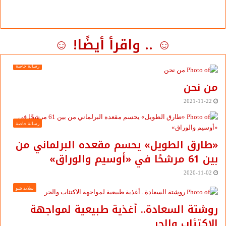
☺ .. واقرأ أيضًا! ☺
رسالة خاصة
من نحن
2021-11-22
رسالة خاصة
«طارق الطويل» يحسم مقعده البرلماني من
بين 61 مرشحًا في «أوسيم والوراق»
2020-11-02
سلايد شو
روشتة السعادة.. أغذية طبيعية لمواجهة
الاكتئاب والحر