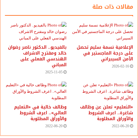
مقالات ذات صلة
الشائعة
بعد تحديد خياراتك؛ اضغط على خيار (إنشاء تصدير) Create
export. ستبدأ جوجل في أرشفة الصور ومقاطع الفيديو
وإرسالها إليك بالطريقة التي حددتها، قد تستغرق هذه العملية
الإعلامية نسمة سليم تحصل
بالفيديو.. ‎الدكتور ناصر رضوان
بعض الوقت اعتمادًا على مقدار البيانات التي تقوم بتنزيلها. وبعد
على درجة الماجستير في
خالد ومقترح الاشراف
ذلك يمكنك نقلها إلى أي خدمة أخرى تستخدمها.
الأمن السيبراني
الهندسي الفعلي على
المباني
2- خدمة صور آبل:
2026-02-16
2025-11-05
تنبه آبل مستخدميها دائمًا إلى استخدام خدمة تخزين الصور
الخاصة بها وجميع خدماتها الأخرى بدلاً من خدمات الشركات
الأخرى لحماية بياناتهم، ولا توجد بالفعل أي خيارات لتنزيل
«التعليم» تعلن عن وظائف
وظائف خالية في «التعليم
ملفاتك من خدمة (صور آبل) بسهولة، كما هو الحال في خدمات
شاغرة.. اعرف الشروط
العالي».. اعرف الشروط
والأوراق المطلوبة
والأوراق المطلوبة
جوجل.
2022-06-20
2022-06-20
ومع أنه يمكنك تنزيل الصور ومقاطع الفيديو الفردية من iCloud