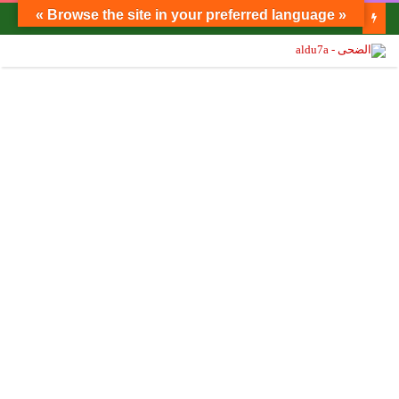
« Browse the site in your preferred language »
الدكتور فاروق الباز يكتب: نصنع غذاءنا بأنفسنا!