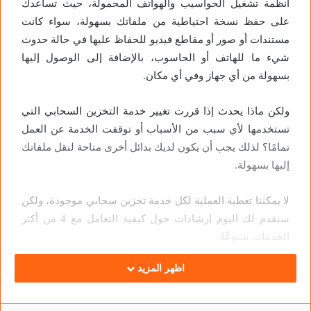
أنظمة تشغيل الحواسيب والهواتف المحمولة، حيث تساعدك
على حفظ نسخة احتياطية من ملفاتك بسهولة، سواء كانت
مستندات أو صور أو مقاطع فيديو للحفاظ عليها في حالة حدوث
شيء ما للهاتف أو الحاسوب، بالإضافة إلى الوصول إليها
بسهولة من أي جهاز وفي أي مكان.
ولكن ماذا يحدث إذا قررت تغيير خدمة التخزين السحابي التي
تستخدمها لأي سبب من الأسباب أو توقفت الخدمة عن العمل
تمامًا؟ لذلك يجب أن يكون لديك بدائل أخرى متاحة لنقل ملفاتك
إليها بسهولة.
لا يمكننا تغطية العملية لكل خدمة تخزين سحابي موجودة، ولكن
سنقدم لك اليوم إرشادات حول كيفية التعامل مع 4 من أكثر
الخدمات شيوعًا:
1- خدمة صور جوجل:
اظهر المزيد
تتيح لك جوجل تصدير بياناتك وتنزيلها في أي خدمة من خدماتها