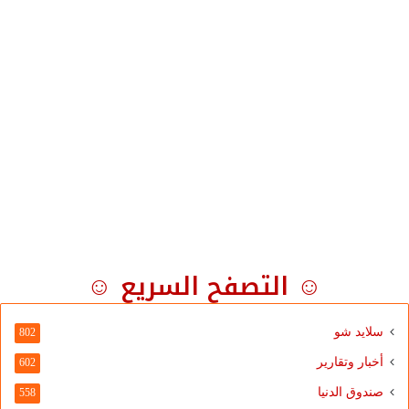
☺ التصفح السريع ☺
سلايد شو
802
أخبار وتقارير
602
صندوق الدنيا
558