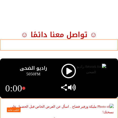
درايف) OneDrive التابعة لشركة مايكروسوفت أداة تنزيل جميع
الصور ومقاطع الفيديو الخاصة بك دفعة واحدة، حيث يمكنك
تحديد مجموعات من الملفات عبر واجهة الويب أو تطبيق الهاتف
المحمول وتنزيها، ولكن إذا كان لديك آلاف الصور ومقاطع
☺ تواصل معنا دائمًا ☺
الفيديو المراد نقلها، فليس عمليًا نقلها جميعًا بهذا الشكل.
بدلًا من ذلك، إذا كنت تستخدم تطبيق (ون درايف) في الحاسوب
لحفظ ملفاتك، يجب عليك التأكد من مزامنة جميع الصور
ومقاطع الفيديو الخاصة بك في حاسوبك، من خلال الخطوات
التالية.
راديو الضحى
5050FM
افتح تطبيق (ون درايف) في مستكشف الملفات في حاسوب
0:00
ويندوز.
اضغط بزر الماوس الأيمن على المجلدات التي تحتوي على
الصور ومقاطع الفيديو.
الكتب خانة