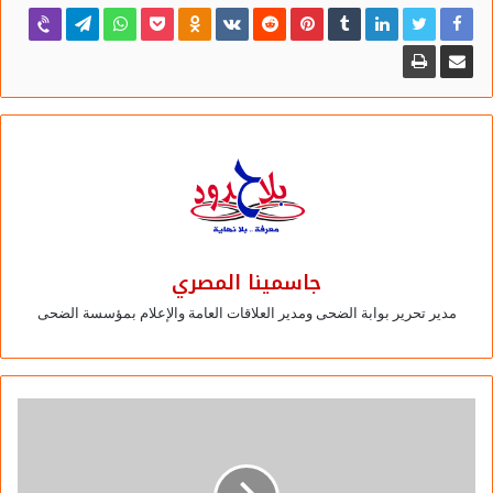
بسهولة، والآن مع اقتراب موعد إنهاء ميزة النسخ الاحتياطي
المجاني غير المحدود في خدمة
صور جوجل Google Photos
،
فقد تتطلع إلى نقل الصور ومقاطع الفيديو الخاصة بك إلى خدمة
أخرى، للقيام بذلك، اتبع الخطوات التالية:
قم بتسجيل الدخول إلى حسابك في جوجل.
في الجهة اليسرى من الشاشة، اضغط على خيار (البيانات
والتخصيص) Data & Personalization.
جاسمينا المصري
كيفية نسخ صورك احتياطيًا ونقلها بين خدمات التخزين السحابية
مدير تحرير بوابة الضحى ومدير العلاقات العامة والإعلام بمؤسسة الضحى
الشائعة
انتقل للأسفل، ثم اضغط على خيار (تنزيل بياناتك) Download
Your Data.
في الصفحة التي ستظهر لك، سترى جميع تطبيقات وخدمات