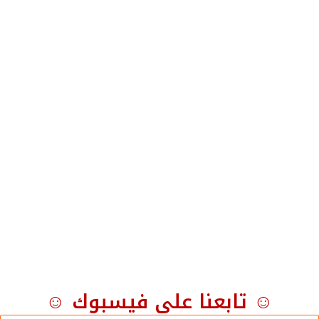
سيتم حفظ المجلد في ملف مضغوط في حاسوبك، ويمكنك بعد
ذلك نقله إلى خدمة أخرى.
شارك هذا الموضوع:
فيس بوك
X
معجب بهذه:
الوسوم
التخزين السحابي
حفظ نسخة احتياطية
خدمات التخزين السحابي
دروب بوكس
صور آبل
صور جوجل
منصات التخزين السحابي
وان درايف
☺ تابعنا على فيسبوك ☺