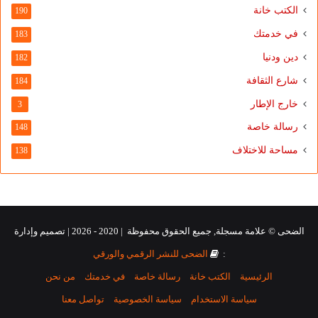
الكتب خانة
190
في خدمتك
183
دين ودنيا
182
شارع الثقافة
184
خارج الإطار
3
رسالة خاصة
148
مساحة للاختلاف
138
الضحى © علامة مسجلة, جميع الحقوق محفوظة | 2020 - 2026 | تصميم وإدارة
:
الضحى للنشر الرقمي والورقي
الرئيسية
الكتب خانة
رسالة خاصة
في خدمتك
من نحن
سياسة الاستخدام
سياسة الخصوصية
تواصل معنا