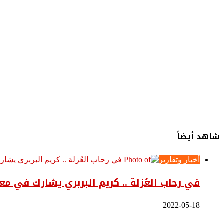
شاهد أيضاً
إغلاق
أخبار وتقارير
في رحاب العُزلة .. كريم البربري يشارك في م
2022-05-18