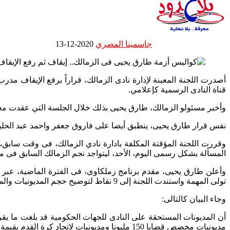
جاسمينا المصري
2020-12-13
أصدرت اللجنة المعينة لإدارة نادى الزمالك، قراراً برفع الإيقاف مد
قناة النادى الرسمية كإعلامي.
وأخبر مسئولو الزمالك، طارق يحيى بذلك خلال الجلسة التي عقدت معه ا
نفس قرار طارق يحيى، ينطبق أيضا على فاروق جعفر واحمد عبد الحليم ،
وقررت اللجنة المؤقتة المكلفة بادارة نادي الزمالك، فى وقت سابق
المسألة بشكل رسمى اليوم، الأحد، ليتواجد نجم الزمالك السابق فى 
وأعلن طارق يحيى، مقدم برنامج زملكاوى، فى الفترة الماضية، عبر قناة
تولى المهمة واستندت اللجنة إلى 9 نقاط لتوضيح حجم المديونيات والمستحقات الخارجية على نادى الزمالك.
وجاء البيان كالتالى:
أن المديونات المستحقة على النادى للجهات الحكومية قد بلغت ما يقر
مديونيات مخصص قضايا 150 مليونا ومديونيات لاتحاد كرة القدم بقيمة 35 مليونا.