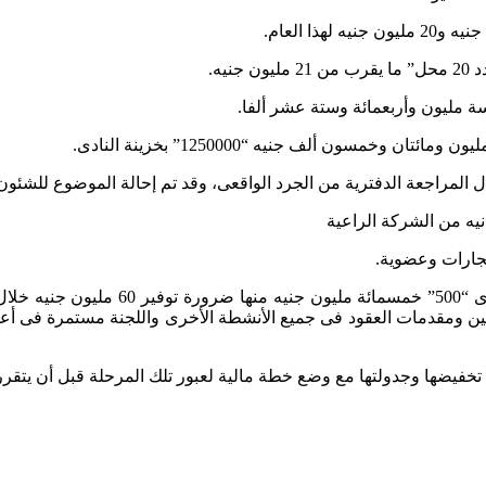
يه.
وخمسون ألف جنيه “1250000” بخزينة النادى.
إن الموازنة المقدرة لمصروفات النشاط ال
بين ومقدمات العقود فى جميع الأنشطة الأخرى واللجنة مستمرة فى أعمال
م تخفيضها وجدولتها مع وضع خطة مالية لعبور تلك المرحلة قبل أن يتقرر