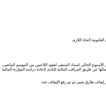
رياضى والتى يحتاجها النادى “500” خمسمائة مليون جنيه منها ضرورة توفير 60 مليون جنيه خلال الأسبوع الحالى لسداد المتبقى لعقود اللاعبين من الموسم الماضى،
ها عن طريق المراقب المالية للنادى لإعادة دراسة الموازنة المالية
 إيقاف طارق يحيى ثم تم رفع الإيقاف عنه.