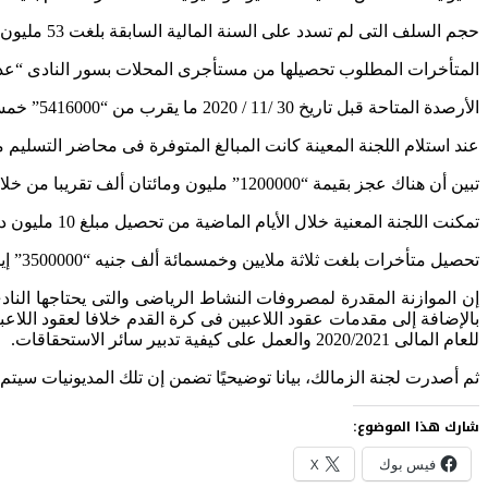
حجم السلف التى لم تسدد على السنة المالية السابقة بلغت 53 مليون جنيه و20 مليون جنيه لهذا العام.
المتأخرات المطلوب تحصيلها من مستأجرى المحلات بسور النادى “عدد 20 محل” ما يقرب من 21 مليون جن
الأرصدة المتاحة قبل تاريخ 30 /11 / 2020 ما يقرب من “5416000” خمسة مليون وأربعمائة وستة عشر ألفا.
عند استلام اللجنة المعينة كانت المبالغ المتوفرة فى محاضر التسليم مليون ومائتان 
تبين أن هناك عجز بقيمة “1200000” مليون ومائتان ألف تقريبا من خلال المراجعة الدفترية من الجرد الواقعى، وقد تم إحالة الموضوع للشئون القانونية لاتخاذ اللازم.
تمكنت اللجنة المعنية خلال الأيام الماضية من تحصيل مبلغ 10 مليون دنيه من الشركة الراعية
تحصيل متأخرات بلغت ثلاثة ملايين وخمسمائة ألف جنيه “3500000” إيجارات وعضوية.
بالإضافة إلى مقدمات عقود اللاعبين فى كرة القدم خلافا لعقود اللاع
للعام المالى 2020/2021 والعمل على كيفية تدبير سائر الاستحقاقات.
ثم أصدرت لجنة الزمالك، بيانا توضيحيًا تضمن إن تلك المديونيات سيت
شارك هذا الموضوع:
فيس بوك
X