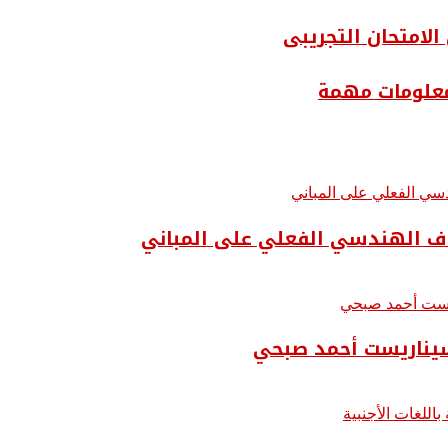
لامتحان التجريبى
 معلومات مهمة
لسيناريست أحمد صبحي