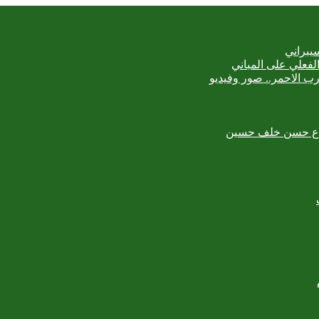
يبراني
رب الاحمر.. صور وفيديو
لمبدع حسن خلف حسين