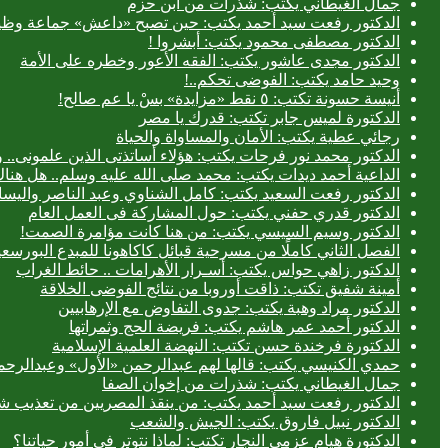
جمال الغيطاني يكتب: شذرات من ابن حزم
الدكتور رفعت سيد أحمد يكتب: حين تصبح «داعش» جماعة وظيف
الدكتور مصطفى محمود يكتب: أبشروا !
الدكتور مجدى عاشور يكتب: الفقه الأعور وخطره على الأمة
وحيد حامد يكتب: الفوضى تحكم..!
أنيسة حسونة تكتب: ٥ نقط «مزايدة» بسْ يا عم صالح!
الدكتورة لميس جابر تكتب: قدرك يا مصر
رجائي عطية يكتب: الأمان والمساواة والحياة
الدكتور محمد نور فرحات يكتب: هؤلاء أساتذتى الذين علمونى.. وه
الداعية أحمد ديدات يكتب: محمد صلى الله عليه وسلم.. هل هن
الدكتور رفعت السعيد يكتب: كامل الشناوي وعبد الناصر واليسا
الدكتور قدري حفني يكتب: حول المشاركة فى العمل العام
الدكتور وسيم السيسي يكتب: من هنا كانت مؤامرة الصمت!
الفصل الثاني كاملًا من مسرحية قبائل كاكاهونا للمبدع البو
الدكتور زاهي حواس يكتب: أسـرار الأهرامات .. حائط الغراب
أمينة شفيق تكتب: ذاقت أوروبا من نتائج الفوضى الخلاقة
الدكتور مراد وهبة يكتب: جدوى التفاوض مع الإرهابيين
الدكتور أحمد عمر هاشم يكتب: فريضة الحج وثمراتها
الدكتورة فرخندة حسن تكتب: النهضة العلمية الإسلامية
حمدي الكنيسي يكتب: قالها لهم عبدالرحمن «الأول» وعبدالرحمن
جمال الغيطاني يكتب: شذرات من إخوان الصفا
الدكتور رفعت سيد أحمد يكتب: من ينقذ المصريين من تعذيب شر
الدكتور نبيل فاروق يكتب: الجيش والشعب
الدكتورة هيام عزمي النجار تكتب: لماذا نتوتر في أمور حياتنا؟