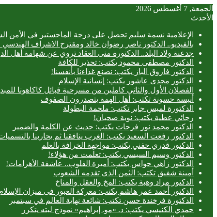
الجمعة, 7 أغسطس 2026
الأحدث
الإعلامية نسمة سليم تحصل على درجة الماجستير في الأمن الس
بالفيديو.. ‎الدكتور ناصر رضوان خالد ومقترح الاشراف الهندسي الفعلي على المباني
جدعنة ولاد البلد.. الدكتورة منى العقاد تروي عن شهامة أهل الد
الدكتور مصطفى محمود يكتب: تحذير للكافة
الدكتور فاروق الباز يكتب: نصنع غذاءنا بأنفسنا!
الدكتور مجدى عاشور يكتب: إنسانية الإسلام
الفصلان الأول والثاني كاملين من مسرحية قبائل كاكاهونا ل
أنيسة حسونة تكتب: أهل الهمة يتصدرون الصفوف
الدكتورة لميس جابر تكتب: ملحمة البطولة
رجائي عطية يكتب: نوبة صحيان!
الدكتور محمد نور فرحات يكتب: حديث عن الكلمة والضمير
الدكتور رفعت السعيد يكتب: الغرب ينافقنا ثم يحاربنا بالتسميات
الدكتور قدري حفني يكتب: مواجهة الخرافة بالعلم
الدكتور وسيم السيسي يكتب: تعلمت من هؤلاء!
الدكتور زاهي حواس يكتب: أميرة القلوب.. عاشقة الأهرامات!
أمينة شفيق تكتب: الثمن الذي تقدمه الشعوب
الدكتور مراد وهبة يكتب: المخ والعقل والمناخ
الدكتور أحمد عمر هاشم يكتب: معركة العبور فى ميزان الإسلام
الدكتورة فرخندة حسن تكتب: شائعة نهاية العالم في سبتمبر
حمدي الكنيسي يكتب: د. «مو. إبراهيم» نموذج ليته يتكرر