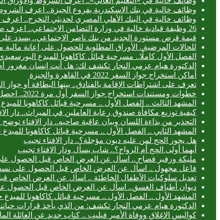
وظائف خالية في «التعليم العالي».. اعرف الشروط والأوراق ال
وظائف خالية في بنك الإسكندرية بفروع الجيزة.. اعرف الشروط
وظائف خالية في البنك الأهلي المصري لحديثي التخرج.. اعرف
26 وظيفة قيادية خالية في وزارة التضامن الاجتماعي.. اعرف طريقة التقديم
قيمة قرض مستورة الجديد من بنك ناصر الاجتماعي.. يسدد على 3 سنوا
للحالات المرضية.. الأوراق المطلوبة للحصول على إعانة مالية 
الفصل الأول كاملًا.. مسرحية قبائل كاكاهونا للمبدع البورس
الدكتورة هيام عزمي النجار تكشف لك: هل أنت إنسان مغرور أ
أماكن استخراج جواز السفر 2022 في القاهرة والجيزة
تعرف على اشتراطات الإقامة بالفنادق.. بينها البطاقة أو جواز ا
خطوات ومستندات استخراج جواز السفر أول مرة 2022.. احصل عليه خلال 24 ساعة
المشهد الثالث .. الفصل الأول .. مسرحية قبائل كاكاهونا للم
كيفية توزيع مكافأة صندوق رعاية العاملين في الميراث.. دار الا
التحذير من بذاءة اللسان وبيان عاقبة صاحبه.. دار الإفتاء توض
المشهد الثاني .. الفصل الأول .. مسرحية قبائل كاكاهونا للم
هل يجوز الحج لمن عليه ديون مؤجلة؟.. دار الافتاء تجيب
أيهما أولى الحج أم الزواج؟.. شاب يسأل ودار الافتاء تجيب
مليكة وزفير فضاح .. اسأل عن العرض الخاص قبل الحصول عل
فاعل مجهول .. اسأل عن العرض الخاص قبل الحصول على نسخ
تعديل سلوكيات الأطفال الخاطئة .. اسأل عن العرض الخاص ق
ديوان أطياف الغسق.. اسأل عن العرض الخاص قبل الحصول ع
المشهد الأول .. الفصل الأول .. مسرحية قبائل كاكاهونا للمب
الدكتورة هيام عزمي النجار تكشف: من الذي يأخذ قرارات حياتنا
كواليس الإغلاق ووفاة الأمير فيليب .. كتاب جديد عن العائلة الما