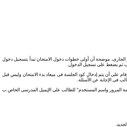
والتعليم والتعليم الفنى خطوات دخول الامتحان الإلكترونى التجريبى لطلاب الصف الأول الثانوى الذى ينطلق 15 ديسمبر الجارى، موضحة أن أولى خطوات دخول الامتحان تبدأ بتسجيل دخول
لب ثم يضغط على تسجيل الدخول.
وزارة التربية والتعليم: يتم إدخال كود الامتحان ” الجلسة” بحرص ويجب على الطالب الأخذ فى الاعتبار أن هذا الكود مكون من 9 أرقام على أن يتم إدخال كود الجلسة فى ميعاد بدء الامتحان وليس قبل
لب فى الإجابة عن الأسئلة.
 الفنى، أنه استعدادا للامتحانات التدريبية للصف الأول الثانوى يوم الثلاثاء 15 ديسمبر 2020، تم إرسال “كلمة المرور واسم المستخدم” للطالب على الإيميل المدرسى الخاص ب
جديد.