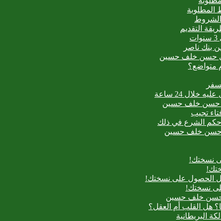
مطلوبة
 المطلوبة
 الشروط
ت
من بنك ناصر
عيدي حسن خلف حسين
م متواضع؟
لسفر
بدع حسن خلف حسين
فتاء تجيب
ح حكم الشرع في ذلك
بدع حسن خلف حسين
ى نسختك!
تك!
بل الحصول على نسختك!
لى نسختك!
دع حسن خلف حسين
؟ هل القلب أم العقل؟
لكة البريطانية