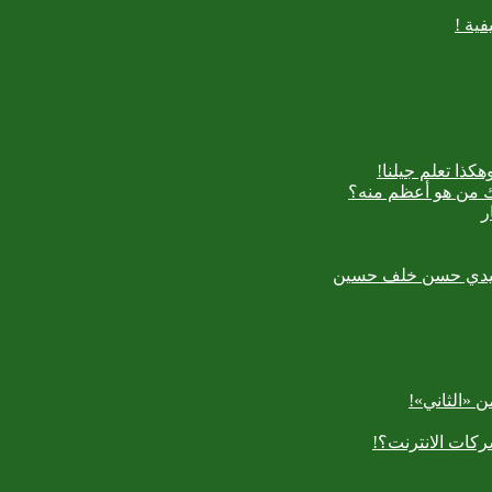
ية !
كذا تعلم جيلنا!
اك من هو أعظم منه؟
ر
رسعيدي حسن خلف حسين
 «الثاني»!
كات الانترنت؟!