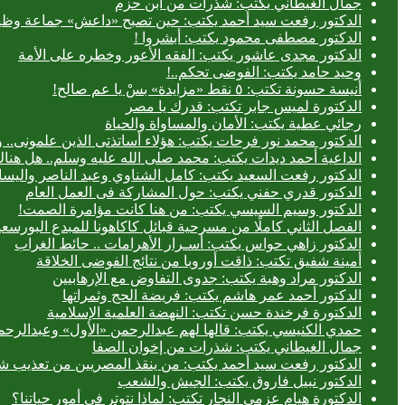
جمال الغيطاني يكتب: شذرات من ابن حزم
الدكتور رفعت سيد أحمد يكتب: حين تصبح «داعش» جماعة وظيف
الدكتور مصطفى محمود يكتب: أبشروا !
الدكتور مجدى عاشور يكتب: الفقه الأعور وخطره على الأمة
وحيد حامد يكتب: الفوضى تحكم..!
أنيسة حسونة تكتب: ٥ نقط «مزايدة» بسْ يا عم صالح!
الدكتورة لميس جابر تكتب: قدرك يا مصر
رجائي عطية يكتب: الأمان والمساواة والحياة
الدكتور محمد نور فرحات يكتب: هؤلاء أساتذتى الذين علمونى.. وه
الداعية أحمد ديدات يكتب: محمد صلى الله عليه وسلم.. هل هن
الدكتور رفعت السعيد يكتب: كامل الشناوي وعبد الناصر واليسا
الدكتور قدري حفني يكتب: حول المشاركة فى العمل العام
الدكتور وسيم السيسي يكتب: من هنا كانت مؤامرة الصمت!
الفصل الثاني كاملًا من مسرحية قبائل كاكاهونا للمبدع البو
الدكتور زاهي حواس يكتب: أسـرار الأهرامات .. حائط الغراب
أمينة شفيق تكتب: ذاقت أوروبا من نتائج الفوضى الخلاقة
الدكتور مراد وهبة يكتب: جدوى التفاوض مع الإرهابيين
الدكتور أحمد عمر هاشم يكتب: فريضة الحج وثمراتها
الدكتورة فرخندة حسن تكتب: النهضة العلمية الإسلامية
حمدي الكنيسي يكتب: قالها لهم عبدالرحمن «الأول» وعبدالرحمن
جمال الغيطاني يكتب: شذرات من إخوان الصفا
الدكتور رفعت سيد أحمد يكتب: من ينقذ المصريين من تعذيب شر
الدكتور نبيل فاروق يكتب: الجيش والشعب
الدكتورة هيام عزمي النجار تكتب: لماذا نتوتر في أمور حياتنا؟