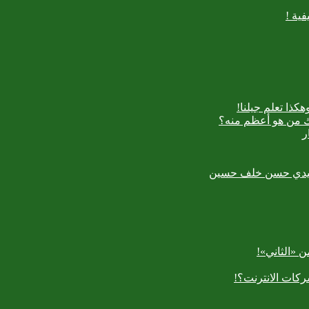
ية !
كذا تعلم جيلنا!
اك من هو أعظم منه؟
ر
رسعيدي حسن خلف حسين
 «الثاني»!
كات الانترنت؟!