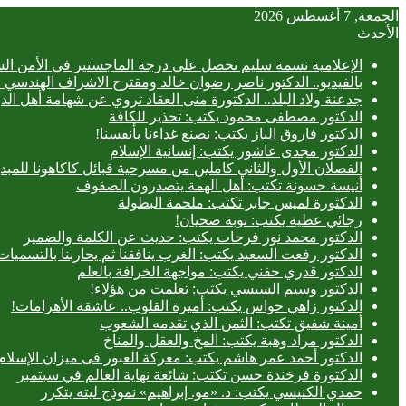
الجمعة, 7 أغسطس 2026
الأحدث
الإعلامية نسمة سليم تحصل على درجة الماجستير في الأمن الس
بالفيديو.. ‎الدكتور ناصر رضوان خالد ومقترح الاشراف الهندسي الفعلي على المباني
جدعنة ولاد البلد.. الدكتورة منى العقاد تروي عن شهامة أهل الد
الدكتور مصطفى محمود يكتب: تحذير للكافة
الدكتور فاروق الباز يكتب: نصنع غذاءنا بأنفسنا!
الدكتور مجدى عاشور يكتب: إنسانية الإسلام
الفصلان الأول والثاني كاملين من مسرحية قبائل كاكاهونا ل
أنيسة حسونة تكتب: أهل الهمة يتصدرون الصفوف
الدكتورة لميس جابر تكتب: ملحمة البطولة
رجائي عطية يكتب: نوبة صحيان!
الدكتور محمد نور فرحات يكتب: حديث عن الكلمة والضمير
الدكتور رفعت السعيد يكتب: الغرب ينافقنا ثم يحاربنا بالتسميات
الدكتور قدري حفني يكتب: مواجهة الخرافة بالعلم
الدكتور وسيم السيسي يكتب: تعلمت من هؤلاء!
الدكتور زاهي حواس يكتب: أميرة القلوب.. عاشقة الأهرامات!
أمينة شفيق تكتب: الثمن الذي تقدمه الشعوب
الدكتور مراد وهبة يكتب: المخ والعقل والمناخ
الدكتور أحمد عمر هاشم يكتب: معركة العبور فى ميزان الإسلام
الدكتورة فرخندة حسن تكتب: شائعة نهاية العالم في سبتمبر
حمدي الكنيسي يكتب: د. «مو. إبراهيم» نموذج ليته يتكرر