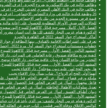
وظائف خالية في «التعليم العالي».. اعرف الشروط والأوراق ال
وظائف خالية في بنك الإسكندرية بفروع الجيزة.. اعرف الشروط
وظائف خالية في البنك الأهلي المصري لحديثي التخرج.. اعرف
26 وظيفة قيادية خالية في وزارة التضامن الاجتماعي.. اعرف طريقة التقديم
قيمة قرض مستورة الجديد من بنك ناصر الاجتماعي.. يسدد على 3 سنوا
للحالات المرضية.. الأوراق المطلوبة للحصول على إعانة مالية 
الفصل الأول كاملًا.. مسرحية قبائل كاكاهونا للمبدع البورس
الدكتورة هيام عزمي النجار تكشف لك: هل أنت إنسان مغرور أ
أماكن استخراج جواز السفر 2022 في القاهرة والجيزة
تعرف على اشتراطات الإقامة بالفنادق.. بينها البطاقة أو جواز ا
خطوات ومستندات استخراج جواز السفر أول مرة 2022.. احصل عليه خلال 24 ساعة
المشهد الثالث .. الفصل الأول .. مسرحية قبائل كاكاهونا للم
كيفية توزيع مكافأة صندوق رعاية العاملين في الميراث.. دار الا
التحذير من بذاءة اللسان وبيان عاقبة صاحبه.. دار الإفتاء توض
المشهد الثاني .. الفصل الأول .. مسرحية قبائل كاكاهونا للم
هل يجوز الحج لمن عليه ديون مؤجلة؟.. دار الافتاء تجيب
أيهما أولى الحج أم الزواج؟.. شاب يسأل ودار الافتاء تجيب
مليكة وزفير فضاح .. اسأل عن العرض الخاص قبل الحصول عل
فاعل مجهول .. اسأل عن العرض الخاص قبل الحصول على نسخ
تعديل سلوكيات الأطفال الخاطئة .. اسأل عن العرض الخاص ق
ديوان أطياف الغسق.. اسأل عن العرض الخاص قبل الحصول ع
المشهد الأول .. الفصل الأول .. مسرحية قبائل كاكاهونا للمب
الدكتورة هيام عزمي النجار تكشف: من الذي يأخذ قرارات حياتنا
كواليس الإغلاق ووفاة الأمير فيليب .. كتاب جديد عن العائلة الما