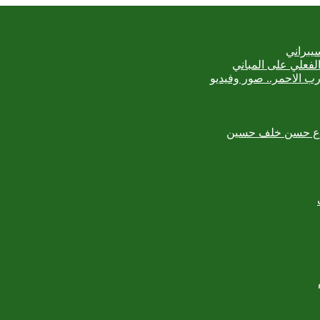
يبراني
رب الاحمر.. صور وفيديو
لمبدع حسن خلف حسين