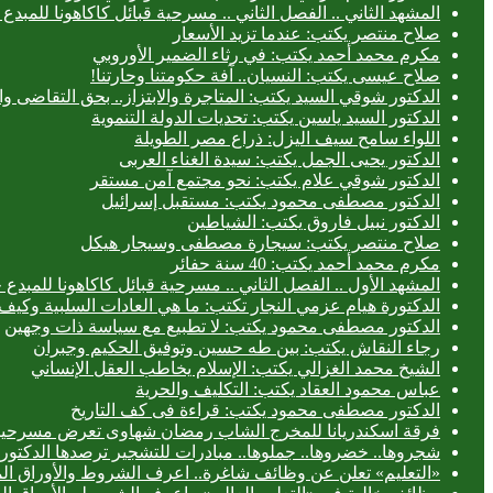
المشهد الثاني .. الفصل الثاني .. مسرحية قبائل كاكاهونا للم
صلاح منتصر يكتب: عندما تزيد الأسعار
مكرم محمد أحمد يكتب: في رثاء الضمير الأوروبي
صلاح عيسى يكتب: النسيان.. آفة حكومتنا وحارتنا!
الدكتور شوقي السيد يكتب: المتاجرة والابتزاز.. بحق التقاضى وال
الدكتور السيد ياسين يكتب: تحديات الدولة التنموية
اللواء سامح سيف اليزل: ذراع مصر الطويلة
الدكتور يحيى الجمل يكتب: سيدة الغناء العربى
الدكتور شوقي علام يكتب: نحو مجتمع آمن مستقر
الدكتور مصطفى محمود يكتب: مستقبل إسرائيل
الدكتور نبيل فاروق يكتب: الشياطين
صلاح منتصر يكتب: سيجارة مصطفى وسيجار هيكل
مكرم محمد أحمد يكتب: 40 سنة حفائر
المشهد الأول .. الفصل الثاني .. مسرحية قبائل كاكاهونا للم
الدكتورة هيام عزمي النجار تكتب: ما هي العادات السلبية وكيف 
الدكتور مصطفى محمود يكتب: لا تطبيع مع سياسة ذات وجهين
رجاء النقاش يكتب: بين طه حسين وتوفيق الحكيم وجبران
الشيخ محمد الغزالي يكتب: الإسلام يخاطب العقل الإنساني
عباس محمود العقاد يكتب: التكليف والحرية
الدكتور مصطفى محمود يكتب: قراءة فى كف التاريخ
فرقة اسكندريانا للمخرج الشاب رمضان شهاوى تعرض مسرحيتي
شجروها.. خضروها.. جملوها.. مبادرات للتشجير ترصدها الدكتورة
«التعليم» تعلن عن وظائف شاغرة.. اعرف الشروط والأوراق ال