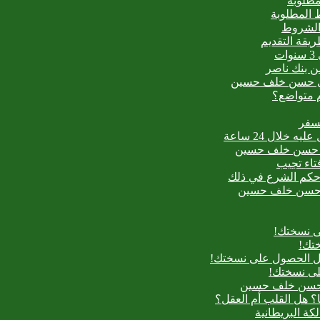
مطلوبة
 المطلوبة
 الشروط
ت
من بنك ناصر
عيدي حسن خلف حسين
م متواضع؟
لسفر
بدع حسن خلف حسين
فتاء تجيب
ح حكم الشرع في ذلك
بدع حسن خلف حسين
ى نسختك!
تك!
بل الحصول على نسختك!
لى نسختك!
دع حسن خلف حسين
؟ هل القلب أم العقل؟
لكة البريطانية