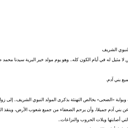
 مثيل له في أيام الكون كله.. وهو يوم مولد خير البرية سيدنا محمد ص
يع بني آدم.
وابة «الضحى» بخالص التهنئة بذكرى المولد النبوي الشريف.. إلى زوارها
 عن بني آدم جميعًا، وأن يرحم الضعفاء من جميع شعوب الأرض، وينقذ البش
ي أصابتها ويلات الحروب والنزاعات..