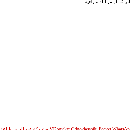
مًا بأوامر الله ونواهيه..
WhatsAp
Pocket
Odnoklassniki
مشاركة عبر البريد
طباعة