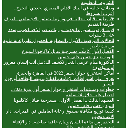
الشروط المطلوبة
وظائف خالية في البنك الأهلي المصري لحديثي التخرج..
اعرف الشروط
26 وظيفة قيادية خالية في وزارة التضامن الاجتماعي.. اعرف
طريقة التقديم
قيمة قرض مستورة الجديد من بنك ناصر الاجتماعي.. يسدد
على 3 سنوات
للحالات المرضية.. الأوراق المطلوبة للحصول على إعانة مالية
من بنك ناصر
الفصل الأول كاملًا.. مسرحية قبائل كاكاهونا للمبدع
البورسعيدي حسن خلف حسين
الدكتورة هيام عزمي النجار تكشف لك: هل أنت إنسان مغرور
أم متواضع؟
أماكن استخراج جواز السفر 2022 في القاهرة والجيزة
تعرف على اشتراطات الإقامة بالفنادق.. بينها البطاقة أو جواز
السفر
خطوات ومستندات استخراج جواز السفر أول مرة 2022..
احصل عليه خلال 24 ساعة
المشهد الثالث .. الفصل الأول .. مسرحية قبائل كاكاهونا
للمبدع حسن خلف حسين
كيفية توزيع مكافأة صندوق رعاية العاملين في الميراث.. دار
الافتاء تجيب
التحذير من بذاءة اللسان وبيان عاقبة صاحبه.. دار الإفتاء
توضح حكم الشرع في ذلك