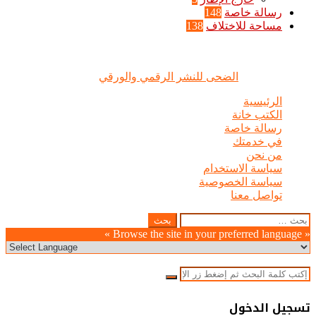
رسالة خاصة
148
مساحة للاختلاف
138
الضحى © علامة مسجلة, جميع الحقوق محفوظة | 2020 - 2026 |
تصميم وإدارة :
الضحى للنشر الرقمي والورقي
الرئيسية
الكتب خانة
رسالة خاصة
في خدمتك
من نحن
سياسة الاستخدام
سياسة الخصوصية
تواصل معنا
Odnoklassniki
WhatsApp
Facebook
Telegram
LinkedIn
Pinterest
Twitter
Pocket
Viber
زر
إغلاق
البحث
عن:
الذهاب
« Browse the site in your preferred language »
إلى
الأعلى
إغلاق
بحث
عن
إغلاق
تسجيل الدخول