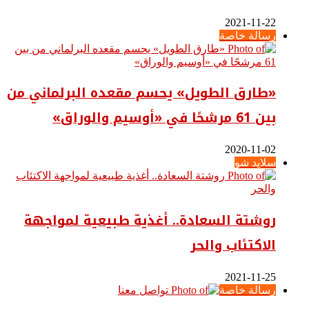
2021-11-22
رسالة خاصة
«طارق الطويل» يحسم مقعده البرلماني من
بين 61 مرشحًا في «أوسيم والوراق»
2020-11-02
سلايد شو
روشتة السعادة.. أغذية طبيعية لمواجهة
الاكتئاب والحر
2021-11-25
رسالة خاصة