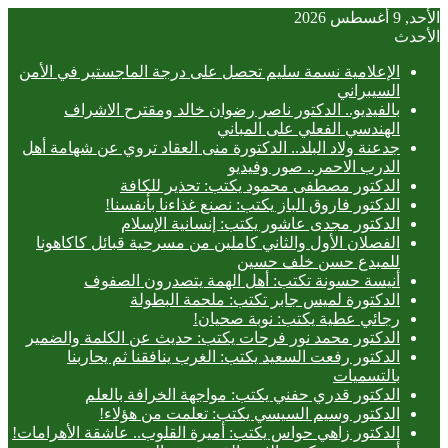
الأحد, 9 أغسطس 2026
الأحدث
الإعلامية نسمة سليم تحصل على درجة الماجستير في الأمن
السيبراني
بالفيديو.. ‎الدكتور ناصر رضوان خالد ومقترح الاشراف
الهندسي الفعلي على المباني
جدعنة ولاد البلد.. الدكتورة منى العقاد تروي عن شهامة أهل
الدرب الاحمر.. صور وفيديو
الدكتور مصطفى محمود يكتب: تحذير للكافة
الدكتور فاروق الباز يكتب: نصنع غذاءنا بأنفسنا!
الدكتور مجدى عاشور يكتب: إنسانية الإسلام
الفصلان الأول والثاني كاملين من مسرحية قبائل كاكاهونا
للمبدع حسن خلف حسين
أنيسة حسونة تكتب: أهل الهمة يتصدرون الصفوف
الدكتورة لميس جابر تكتب: ملحمة البطولة
رجائي عطية يكتب: نوبة صحيان!
الدكتور محمد نور فرحات يكتب: حديث عن الكلمة والضمير
الدكتور رفعت السعيد يكتب: الغرب ينافقنا ثم يحاربنا
بالتسميات
الدكتور قدري حفني يكتب: مواجهة الخرافة بالعلم
الدكتور وسيم السيسي يكتب: تعلمت من هؤلاء!
الدكتور زاهي حواس يكتب: أميرة القلوب.. عاشقة الأهرامات!