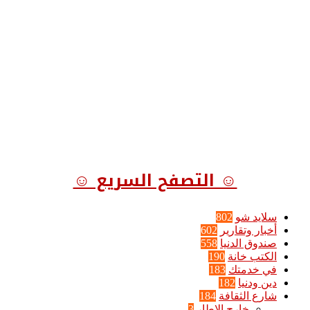
☺ التصفح السريع ☺
سلايد شو
802
أخبار وتقارير
602
صندوق الدنيا
558
الكتب خانة
190
في خدمتك
183
دين ودنيا
182
شارع الثقافة
184
خارج الإطار
3