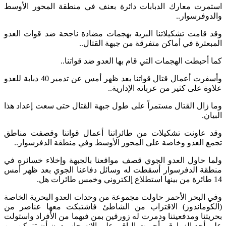
استمرت معارك الدبابات دائرة بعنف في منطقة المحور الأوسط
والدوفرسوار..
وقد قامت تشكيلاتنا البرية بهجمات مضادة ناجحة ضد قوات العدو
المبعثرة في أماكن متفرقة من جبهة القتال..
كما أحبطت الهجمات التي قام بها العدو ضد قواتنا..
وأسفرت أعمال قتال قواتنا بعد ظهر أمس عن تدمير 40 دبابة للعدو
علاوة على كثير من عرباته الإدارية..
وما زال القتال مستمراً على طول جبهة القتال حتى سعت إعداد هذا
البيان.
وقد عاونت تشكيلات من طائراتنا أعمال قواتنا وقصفت مناطق
تجمع العدو وخاصة على المحور الأوسط وفي منطقة الدفرسوار..
ولما حاول العدو الجوي قصف مواقعنا بالجبهة وإخلاء خسائره في
منطقة الدفرسوار أسقطت له وسائل دفاعنا الجوي بعد ظهر أمس
14 طائرة من بينها استطلاع إلكتروني وخمس طائرات هل.
وفي البحر الأحمر حاولت مجموعة من وحدات العدو البحرية الخاصة
(الكوماندوز) الاقتراب من الشاطئ فاشتبكت معها عناصر من
بحريتنا ومدفعيتنا ودمرت له زورقين بمن فيهما من الأفراد واستولت
على أحد الزوارق وأجبرت الباقي على الانسحاب دون أن تتمكن من