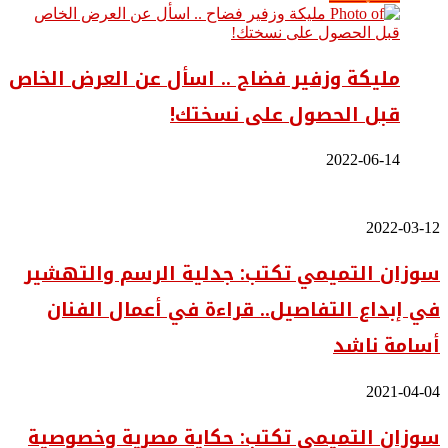
مليكة وزفير فضاح .. اسأل عن العرض الخاص
قبل الحصول على نسختك!
2022-06-14
سوزان
2022-03-12
التميمي
سوزان التميمي تكتب: جدلية الرسم والتهشير
تكتب:
جدلية
في إبداع التفاصيل.. قراءة في أعمال الفنان
الرسم
والتهشير
أسامة ناشد
في
إبداع
التفاصيل..
سوزان
2021-04-04
قراءة
التميمي
في
سوزان التميمي تكتب: حكاية مصرية وخصوصية
تكتب:
أعمال