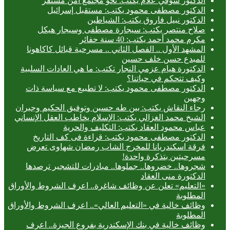
الدكتور شوقي علام يكتب: نحو مجتمع آمن مستقر
الدكتور مصطفى محمود يكتب: مستقبل إسرائيل
الدكتور نبيل فاروق يكتب: الشياطين
صلاح منتصر يكتب: سيجارة مصطفى وسيجار هيكل
مكرم محمد أحمد يكتب: 40 سنة حفائر
المشهد الأول .. الفصل الثاني .. مسرحية قبائل كاكاهونا
للمبدع حسن خلف حسين
الدكتورة هيام عزمي النجار تكتب: ما هي العادات السلبية
وكيف تتحكم في حياتنا؟
الدكتور مصطفى محمود يكتب: لا تطبيع مع سياسة ذات
وجهين
رجاء النقاش يكتب: بين طه حسين وتوفيق الحكيم وجبران
الشيخ محمد الغزالي يكتب: الإسلام يخاطب العقل الإنساني
عباس محمود العقاد يكتب: التكليف والحرية
الدكتور مصطفى محمود يكتب: قراءة فى كف التاريخ
فرقة اسكندريانا للمخرج الشاب رمضان شهاوى تعرض
مسرحيتين بتذكرة واحدة!
شجروها.. خضروها.. جملوها.. مبادرات للتشجير ترصدها
الدكتورة منى العقاد
«التعليم» تعلن عن وظائف شاغرة.. اعرف الشروط والأوراق
المطلوبة
وظائف خالية في «التعليم العالي».. اعرف الشروط والأوراق
المطلوبة
وظائف خالية في بنك الإسكندرية بفروع الجيزة.. اعرف