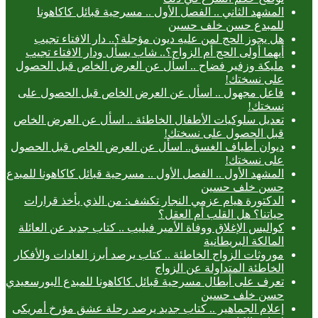
المشهد الثاني .. الفصل الأول .. مسرحية قبائل كاكاهونا
للمبدع حسن خلف حسين
هل يجوز الحج لمن عليه ديون مؤجلة؟.. دار الافتاء تجيب
أيهما أولى الحج أم الزواج؟.. شاب يسأل ودار الافتاء تجيب
مليكة وزفير فضاح .. اسأل عن العرض الخاص قبل الحصول
على نسختك!
فاعل مجهول .. اسأل عن العرض الخاص قبل الحصول على
نسختك!
تعديل سلوكيات الأطفال الخاطئة .. اسأل عن العرض الخاص
قبل الحصول على نسختك!
ديوان أطياف الغسق.. اسأل عن العرض الخاص قبل الحصول
على نسختك!
المشهد الأول .. الفصل الأول .. مسرحية قبائل كاكاهونا للمبدع
حسن خلف حسين
الدكتورة هيام عزمي النجار تكشف: من الذي يأخذ قرارات
حياتنا؟ هل القلب أم العقل؟
كواليس الإغلاق ووفاة الأمير فيليب .. كتاب جديد عن العائلة
المالكة البريطانية
موروثات الزواج الخاطئة .. كتاب يرصد أبرز العادات والأفكار
الخاطئة المتداولة عن الزواج
تعرف على أبطال مسرحية قبائل كاكاهونا للمبدع البورسعيدي
حسن خلف حسين
إعلام الجماهير .. كتاب جديد يرصد رحلة عشق مؤرخ أمريكى