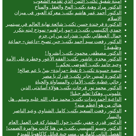
أمينة شفيق تكتب: الثمن الذي تقدمه الشعوب
الدكتور مراد وهبة يكتب: المخ والعقل والمناخ
الدكتور أحمد عمر هاشم يكتب: معركة العبور فى ميزان
الإسلام
الدكتورة فرخندة حسن تكتب: شائعة نهاية العالم في سبتمبر
حمدي الكنيسي يكتب: د. «مو. إبراهيم» نموذج ليته يتكرر
جمال الغيطاني يكتب: شذرات من ابن حزم
الدكتور رفعت سيد أحمد يكتب: حين تصبح «داعش» جماعة
وظيفية !
الدكتور مصطفى محمود يكتب: أبشروا !
الدكتور مجدى عاشور يكتب: الفقه الأعور وخطره على الأمة
وحيد حامد يكتب: الفوضى تحكم..!
أنيسة حسونة تكتب: ٥ نقط «مزايدة» بسْ يا عم صالح!
الدكتورة لميس جابر تكتب: قدرك يا مصر
رجائي عطية يكتب: الأمان والمساواة والحياة
الدكتور محمد نور فرحات يكتب: هؤلاء أساتذتى الذين
علمونى.. وهكذا تعلم جيلنا!
الداعية أحمد ديدات يكتب: محمد صلى الله عليه وسلم.. هل
هناك من هو أعظم منه؟
الدكتور رفعت السعيد يكتب: كامل الشناوي وعبد الناصر
واليسار
الدكتور قدري حفني يكتب: حول المشاركة فى العمل العام
الدكتور وسيم السيسي يكتب: من هنا كانت مؤامرة الصمت!
الفصل الثاني كاملًا من مسرحية قبائل كاكاهونا للمبدع