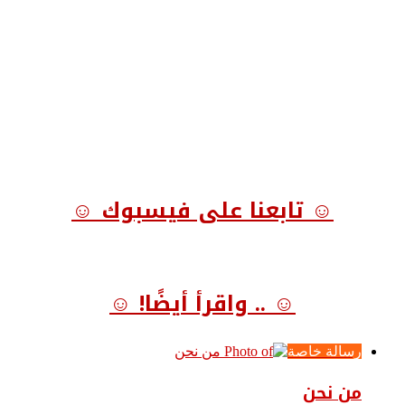
☺ تابعنا على فيسبوك ☺
☺ .. واقرأ أيضًا! ☺
رسالة خاصة
من نحن