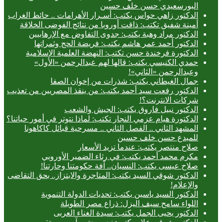
البورسعيدي حسن خلف حسين
الدكتور زاهي حواس يكتب: أسـرار الأهرامات .. حائط الغراب
أمينة شفيق تكتب: ذاقت أوروبا من نتائج الفوضى الخلاقة
الدكتور مراد وهبة يكتب: جدوى التفاوض مع الإرهابيين
الدكتور أحمد عمر هاشم يكتب: فريضة الحج وثمراتها
الدكتورة فرخندة حسن تكتب: النهضة العلمية الإسلامية
حمدي الكنيسي يكتب: قالها لهم عبدالرحمن «الأول»
وعبدالرحمن «الثاني»!
جمال الغيطاني يكتب: شذرات من إخوان الصفا
الدكتور رفعت سيد أحمد يكتب: من ينقذ المصريين من تعذيب
شركات الانترنت؟!
الدكتور نبيل فاروق يكتب: الجيش والشعب
الدكتورة هيام عزمي النجار تكتب: لماذا نتوتر في أمور حياتنا؟
المشهد الثاني .. الفصل الثاني .. مسرحية قبائل كاكاهونا
للمبدع حسن خلف حسين
صلاح منتصر يكتب: عندما تزيد الأسعار
مكرم محمد أحمد يكتب: في رثاء الضمير الأوروبي
صلاح عيسى يكتب: النسيان.. آفة حكومتنا وحارتنا!
الدكتور شوقي السيد يكتب: المتاجرة والابتزاز.. بحق التقاضى
والإعلام!
الدكتور السيد ياسين يكتب: تحديات الدولة التنموية
اللواء سامح سيف اليزل: ذراع مصر الطويلة
الدكتور يحيى الجمل يكتب: سيدة الغناء العربى