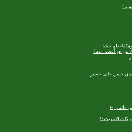
ية !
كذا تعلم جيلنا!
اك من هو أعظم منه؟
ر
رسعيدي حسن خلف حسين
 «الثاني»!
كات الانترنت؟!