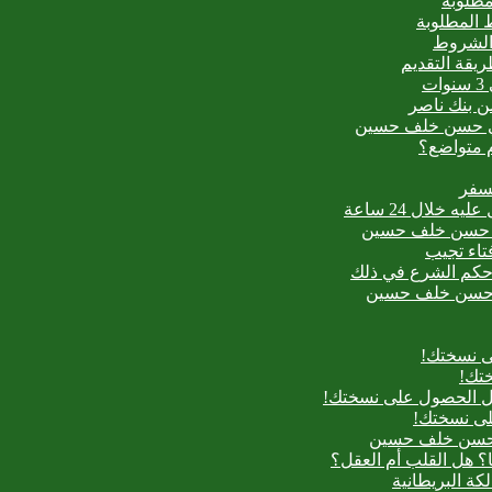
مطلوبة
 المطلوبة
 الشروط
ت
من بنك ناصر
عيدي حسن خلف حسين
م متواضع؟
لسفر
بدع حسن خلف حسين
فتاء تجيب
ح حكم الشرع في ذلك
بدع حسن خلف حسين
ى نسختك!
تك!
بل الحصول على نسختك!
لى نسختك!
دع حسن خلف حسين
؟ هل القلب أم العقل؟
لكة البريطانية