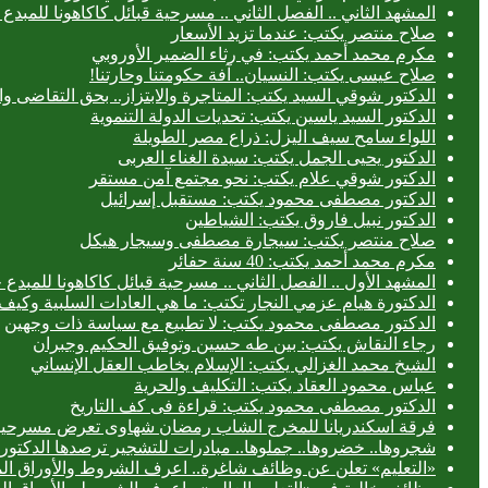
المشهد الثاني .. الفصل الثاني .. مسرحية قبائل كاكاهونا للم
صلاح منتصر يكتب: عندما تزيد الأسعار
مكرم محمد أحمد يكتب: في رثاء الضمير الأوروبي
صلاح عيسى يكتب: النسيان.. آفة حكومتنا وحارتنا!
الدكتور شوقي السيد يكتب: المتاجرة والابتزاز.. بحق التقاضى وال
الدكتور السيد ياسين يكتب: تحديات الدولة التنموية
اللواء سامح سيف اليزل: ذراع مصر الطويلة
الدكتور يحيى الجمل يكتب: سيدة الغناء العربى
الدكتور شوقي علام يكتب: نحو مجتمع آمن مستقر
الدكتور مصطفى محمود يكتب: مستقبل إسرائيل
الدكتور نبيل فاروق يكتب: الشياطين
صلاح منتصر يكتب: سيجارة مصطفى وسيجار هيكل
مكرم محمد أحمد يكتب: 40 سنة حفائر
المشهد الأول .. الفصل الثاني .. مسرحية قبائل كاكاهونا للم
الدكتورة هيام عزمي النجار تكتب: ما هي العادات السلبية وكيف 
الدكتور مصطفى محمود يكتب: لا تطبيع مع سياسة ذات وجهين
رجاء النقاش يكتب: بين طه حسين وتوفيق الحكيم وجبران
الشيخ محمد الغزالي يكتب: الإسلام يخاطب العقل الإنساني
عباس محمود العقاد يكتب: التكليف والحرية
الدكتور مصطفى محمود يكتب: قراءة فى كف التاريخ
فرقة اسكندريانا للمخرج الشاب رمضان شهاوى تعرض مسرحيتي
شجروها.. خضروها.. جملوها.. مبادرات للتشجير ترصدها الدكتورة
«التعليم» تعلن عن وظائف شاغرة.. اعرف الشروط والأوراق ال