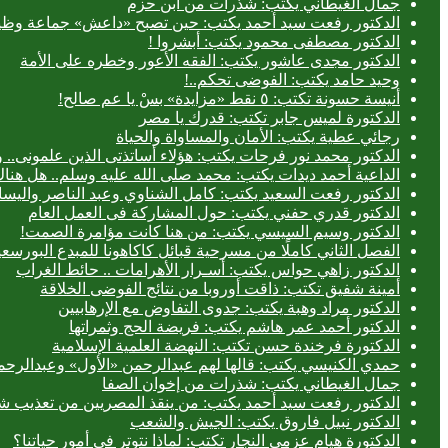
جمال الغيطاني يكتب: شذرات من ابن حزم
الدكتور رفعت سيد أحمد يكتب: حين تصبح «داعش» جماعة وظيف
الدكتور مصطفى محمود يكتب: أبشروا !
الدكتور مجدى عاشور يكتب: الفقه الأعور وخطره على الأمة
وحيد حامد يكتب: الفوضى تحكم..!
أنيسة حسونة تكتب: ٥ نقط «مزايدة» بسْ يا عم صالح!
الدكتورة لميس جابر تكتب: قدرك يا مصر
رجائي عطية يكتب: الأمان والمساواة والحياة
الدكتور محمد نور فرحات يكتب: هؤلاء أساتذتى الذين علمونى.. وه
الداعية أحمد ديدات يكتب: محمد صلى الله عليه وسلم.. هل هن
الدكتور رفعت السعيد يكتب: كامل الشناوي وعبد الناصر واليسا
الدكتور قدري حفني يكتب: حول المشاركة فى العمل العام
الدكتور وسيم السيسي يكتب: من هنا كانت مؤامرة الصمت!
الفصل الثاني كاملًا من مسرحية قبائل كاكاهونا للمبدع البو
الدكتور زاهي حواس يكتب: أسـرار الأهرامات .. حائط الغراب
أمينة شفيق تكتب: ذاقت أوروبا من نتائج الفوضى الخلاقة
الدكتور مراد وهبة يكتب: جدوى التفاوض مع الإرهابيين
الدكتور أحمد عمر هاشم يكتب: فريضة الحج وثمراتها
الدكتورة فرخندة حسن تكتب: النهضة العلمية الإسلامية
حمدي الكنيسي يكتب: قالها لهم عبدالرحمن «الأول» وعبدالرحمن
جمال الغيطاني يكتب: شذرات من إخوان الصفا
الدكتور رفعت سيد أحمد يكتب: من ينقذ المصريين من تعذيب شر
الدكتور نبيل فاروق يكتب: الجيش والشعب
الدكتورة هيام عزمي النجار تكتب: لماذا نتوتر في أمور حياتنا؟