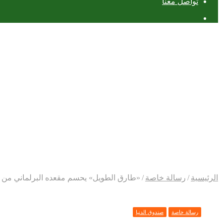
تواصل معنا
عمود
جانبي
الرئيسية
/
رسالة خاصة
/
«طارق الطويل» يحسم مقعده البرلماني من بين 61 مرشحًا في «أوسيم وال
رسالة خاصة
صندوق الدنيا