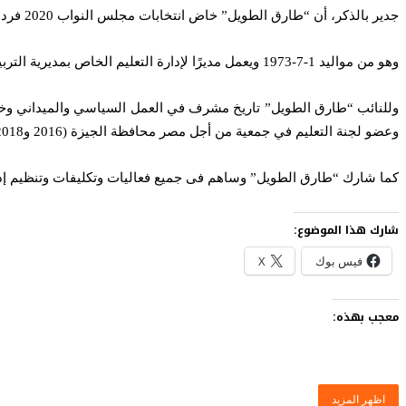
جدير بالذكر، أن “طارق الطويل” خاض انتخابات مجلس النواب 2020 فردي برقم (3) ورمزه الانتخابي (الصاروخ).
وهو من مواليد 1-7-1973 ويعمل مديرًا لإدارة التعليم الخاص بمديرية التربية والتعليم بالجيزة، وهو متزوج وله ثلاثة أبناء في مراحل التعليم الختلفة (سيد وفرح ومحمد).
وعضو لجنة التعليم في جمعية من أجل مصر محافظة الجيزة (2016 و2018).
كما شارك “طارق الطويل” وساهم فى جميع فعاليات وتكليفات وتنظيم إدارة حملة الرئيس 
شارك هذا الموضوع:
فيس بوك
X
معجب بهذه:
اظهر المزيد