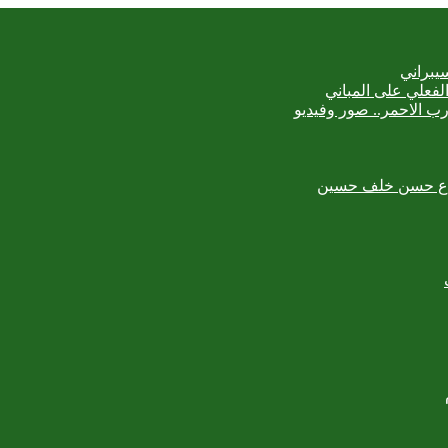
يبراني
رب الاحمر.. صور وفيديو
لمبدع حسن خلف حسين