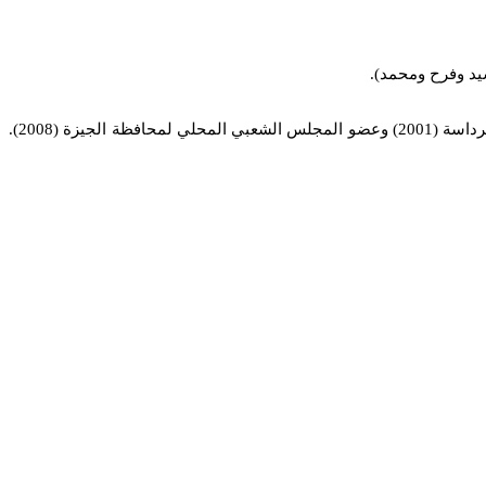
وللنائب “طارق الطويل” تاريخ مشرف في العمل السياسي والميداني وخدمة أبناء الدائرة، إذ كان عضو بالمجلس الشعبي المحلي لمركز أوسيم وكرداسة (2001) وعضو المجلس الشعبي المحلي لمحافظة الجيزة (2008).