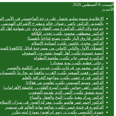
السبت, 8 أغسطس 2026
الأحدث
الإعلامية نسمة سليم تحصل على درجة الماجستير في الأمن الس
بالفيديو.. ‎الدكتور ناصر رضوان خالد ومقترح الاشراف الهندسي الفعلي على المباني
جدعنة ولاد البلد.. الدكتورة منى العقاد تروي عن شهامة أهل الد
الدكتور مصطفى محمود يكتب: تحذير للكافة
الدكتور فاروق الباز يكتب: نصنع غذاءنا بأنفسنا!
الدكتور مجدى عاشور يكتب: إنسانية الإسلام
الفصلان الأول والثاني كاملين من مسرحية قبائل كاكاهونا ل
أنيسة حسونة تكتب: أهل الهمة يتصدرون الصفوف
الدكتورة لميس جابر تكتب: ملحمة البطولة
رجائي عطية يكتب: نوبة صحيان!
الدكتور محمد نور فرحات يكتب: حديث عن الكلمة والضمير
الدكتور رفعت السعيد يكتب: الغرب ينافقنا ثم يحاربنا بالتسميات
الدكتور قدري حفني يكتب: مواجهة الخرافة بالعلم
الدكتور وسيم السيسي يكتب: تعلمت من هؤلاء!
الدكتور زاهي حواس يكتب: أميرة القلوب.. عاشقة الأهرامات!
أمينة شفيق تكتب: الثمن الذي تقدمه الشعوب
الدكتور مراد وهبة يكتب: المخ والعقل والمناخ
الدكتور أحمد عمر هاشم يكتب: معركة العبور فى ميزان الإسلام
الدكتورة فرخندة حسن تكتب: شائعة نهاية العالم في سبتمبر
حمدي الكنيسي يكتب: د. «مو. إبراهيم» نموذج ليته يتكرر