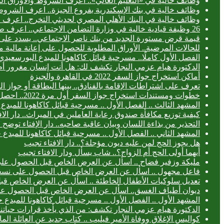
وظائف خالية في «التعليم العالي».. اعرف الشروط والأوراق ال
وظائف خالية في بنك الإسكندرية بفروع الجيزة.. اعرف الشروط
وظائف خالية في البنك الأهلي المصري لحديثي التخرج.. اعرف
26 وظيفة قيادية خالية في وزارة التضامن الاجتماعي.. اعرف طريقة التقديم
قيمة قرض مستورة الجديد من بنك ناصر الاجتماعي.. يسدد على 3 سنوا
للحالات المرضية.. الأوراق المطلوبة للحصول على إعانة مالية 
الفصل الأول كاملًا.. مسرحية قبائل كاكاهونا للمبدع البورس
الدكتورة هيام عزمي النجار تكشف لك: هل أنت إنسان مغرور أ
أماكن استخراج جواز السفر 2022 في القاهرة والجيزة
تعرف على اشتراطات الإقامة بالفنادق.. بينها البطاقة أو جواز ا
خطوات ومستندات استخراج جواز السفر أول مرة 2022.. احصل عليه خلال 24 ساعة
المشهد الثالث .. الفصل الأول .. مسرحية قبائل كاكاهونا للم
كيفية توزيع مكافأة صندوق رعاية العاملين في الميراث.. دار الا
التحذير من بذاءة اللسان وبيان عاقبة صاحبه.. دار الإفتاء توض
المشهد الثاني .. الفصل الأول .. مسرحية قبائل كاكاهونا للم
هل يجوز الحج لمن عليه ديون مؤجلة؟.. دار الافتاء تجيب
أيهما أولى الحج أم الزواج؟.. شاب يسأل ودار الافتاء تجيب
مليكة وزفير فضاح .. اسأل عن العرض الخاص قبل الحصول عل
فاعل مجهول .. اسأل عن العرض الخاص قبل الحصول على نسخ
تعديل سلوكيات الأطفال الخاطئة .. اسأل عن العرض الخاص ق
ديوان أطياف الغسق.. اسأل عن العرض الخاص قبل الحصول ع
المشهد الأول .. الفصل الأول .. مسرحية قبائل كاكاهونا للمب
الدكتورة هيام عزمي النجار تكشف: من الذي يأخذ قرارات حياتنا
كواليس الإغلاق ووفاة الأمير فيليب .. كتاب جديد عن العائلة الما