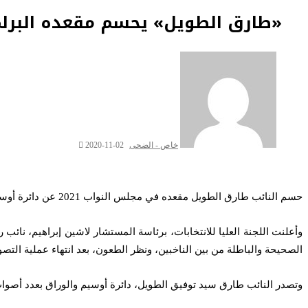
«طارق الطويل» يحسم مقعده البرلماني من بين 61 مرشحًا
خاص - الضحى
2020-11-02
حسم النائب طارق الطويل مقعده في مجلس النواب 2021 عن دائرة أوسيم والوراق من بين 61 مرشحا فرديا كانوا يتنافسون بالدائرة
وأعلنت اللجنة العليا للانتخابات، برئاسة المستشار لاشين إبراهيم، نائ
الصحيحة والباطلة من بين الناخبين، ونظر الطعون، بعد انتهاء عملية التصويت لانتخابات مجلس النواب 2020 بالمرحلة الأولى، وتحديد الفائزين في ال
وتصدر النائب طارق سيد توفيق الطويل، دائرة أوسيم والوراق بعدد أصوات 177 ألف صوت، حيث أظهرت هذه الأصوات اكتساح الطويل الانتخابات لهذه الج