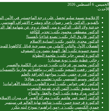
الخميس, 6 أغسطس 2026
الأحدث
الإعلامية نسمة سليم تحصل على درجة الماجستير في الأمن الس
بالفيديو.. ‎الدكتور ناصر رضوان خالد ومقترح الاشراف الهندسي الفعلي على المباني
جدعنة ولاد البلد.. الدكتورة منى العقاد تروي عن شهامة أهل الد
الدكتور مصطفى محمود يكتب: تحذير للكافة
الدكتور فاروق الباز يكتب: نصنع غذاءنا بأنفسنا!
الدكتور مجدى عاشور يكتب: إنسانية الإسلام
الفصلان الأول والثاني كاملين من مسرحية قبائل كاكاهونا ل
أنيسة حسونة تكتب: أهل الهمة يتصدرون الصفوف
الدكتورة لميس جابر تكتب: ملحمة البطولة
رجائي عطية يكتب: نوبة صحيان!
الدكتور محمد نور فرحات يكتب: حديث عن الكلمة والضمير
الدكتور رفعت السعيد يكتب: الغرب ينافقنا ثم يحاربنا بالتسميات
الدكتور قدري حفني يكتب: مواجهة الخرافة بالعلم
الدكتور وسيم السيسي يكتب: تعلمت من هؤلاء!
الدكتور زاهي حواس يكتب: أميرة القلوب.. عاشقة الأهرامات!
أمينة شفيق تكتب: الثمن الذي تقدمه الشعوب
الدكتور مراد وهبة يكتب: المخ والعقل والمناخ
الدكتور أحمد عمر هاشم يكتب: معركة العبور فى ميزان الإسلام
الدكتورة فرخندة حسن تكتب: شائعة نهاية العالم في سبتمبر
حمدي الكنيسي يكتب: د. «مو. إبراهيم» نموذج ليته يتكرر