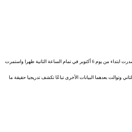
احتفالًا بذكرى نصر أكتوبر المجيد، تنشر بوابة «الضحى»، تباعًا، نص جميع البيانات العسكرية الصادرة خلال حرب أكتوبر 1973 المجيدة، والتي صدرت ابتداء من يوم 6 أكتوبر في تمام الساعة الثانية ظهرا واستمرت
ع ساعة فقط البيان الثاني وتوالت بعدهما البيانات الأخرى تباعًا تكشف تدريجيا حقيقة ما