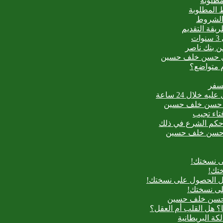
مطلوبة
 المطلوبة
 الشروط
ت
من بنك ناصر
عيدي حسن خلف حسين
م متواضع؟
لسفر
بدع حسن خلف حسين
فتاء تجيب
ح حكم الشرع في ذلك
بدع حسن خلف حسين
ى نسختك!
تك!
بل الحصول على نسختك!
لى نسختك!
دع حسن خلف حسين
؟ هل القلب أم العقل؟
لكة البريطانية