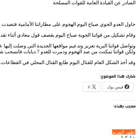
الصادر عن القيادة العامة للقوات المسلحة
حاول العدو الجوي صباح اليوم الهجوم على مطاراتنا الأمامية فتصدت له وسائل دفاعنا الجوي ود
وقام تشكيل من قواتنا الجوية صباح اليوم بقصف قول معادي أثناء تقدمه على المحور الشمالي بسيناء 
وتواصل قواتنا البرية تعزيز وتدعيم مواقعها الجديدة التي وصلت إليه
ولكن قواتنا تمكنت من صد الهجوم ودمرت للعدو 7 دبابات فانسحب شرقاً.
وقد أخذ الشكل العام للقتال اليوم طابع القتال المحلي في القطاعات.
شارك هذا الموضوع:
فيس بوك
X
معجب بهذه:
اظهر المزيد
شاركها