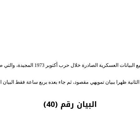
 قد بدأت يوم 6 أكتوبر 1973 في تمام الساعة الثانية ظهرا ببيان تمويهي مقصود، ثم جاء بعده برب
البيان رقم (40)