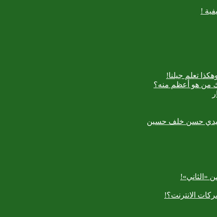
ية !
كذا تعلم جيلنا!
اك من هو أعظم منه؟
ر
رسعيدي حسن خلف حسين
 «الثاني»!
كات الانترنت؟!