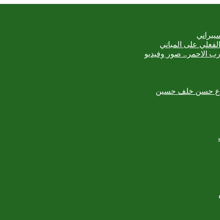
يبراني
رب الاحمر.. صور وفيديو
لمبدع حسن خلف حسين