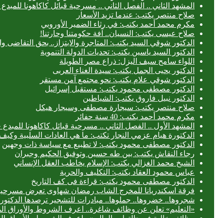
المشهد الثاني .. الفصل الثاني .. مسرحية قبائل كاكاهونا للم
صلاح منتصر يكتب: عندما تزيد الأسعار
مكرم محمد أحمد يكتب: في رثاء الضمير الأوروبي
صلاح عيسى يكتب: النسيان.. آفة حكومتنا وحارتنا!
الدكتور شوقي السيد يكتب: المتاجرة والابتزاز.. بحق التقاضى وال
الدكتور السيد ياسين يكتب: تحديات الدولة التنموية
اللواء سامح سيف اليزل: ذراع مصر الطويلة
الدكتور يحيى الجمل يكتب: سيدة الغناء العربى
الدكتور شوقي علام يكتب: نحو مجتمع آمن مستقر
الدكتور مصطفى محمود يكتب: مستقبل إسرائيل
الدكتور نبيل فاروق يكتب: الشياطين
صلاح منتصر يكتب: سيجارة مصطفى وسيجار هيكل
مكرم محمد أحمد يكتب: 40 سنة حفائر
المشهد الأول .. الفصل الثاني .. مسرحية قبائل كاكاهونا للم
الدكتورة هيام عزمي النجار تكتب: ما هي العادات السلبية وكيف 
الدكتور مصطفى محمود يكتب: لا تطبيع مع سياسة ذات وجهين
رجاء النقاش يكتب: بين طه حسين وتوفيق الحكيم وجبران
الشيخ محمد الغزالي يكتب: الإسلام يخاطب العقل الإنساني
عباس محمود العقاد يكتب: التكليف والحرية
الدكتور مصطفى محمود يكتب: قراءة فى كف التاريخ
فرقة اسكندريانا للمخرج الشاب رمضان شهاوى تعرض مسرحيتي
شجروها.. خضروها.. جملوها.. مبادرات للتشجير ترصدها الدكتورة
«التعليم» تعلن عن وظائف شاغرة.. اعرف الشروط والأوراق ال