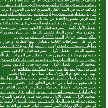
وظائف خالية في «التعليم العالي».. اعرف الشروط والأوراق ال
وظائف خالية في بنك الإسكندرية بفروع الجيزة.. اعرف الشروط
وظائف خالية في البنك الأهلي المصري لحديثي التخرج.. اعرف
26 وظيفة قيادية خالية في وزارة التضامن الاجتماعي.. اعرف طريقة التقديم
قيمة قرض مستورة الجديد من بنك ناصر الاجتماعي.. يسدد على 3 سنوا
للحالات المرضية.. الأوراق المطلوبة للحصول على إعانة مالية 
الفصل الأول كاملًا.. مسرحية قبائل كاكاهونا للمبدع البورس
الدكتورة هيام عزمي النجار تكشف لك: هل أنت إنسان مغرور أ
أماكن استخراج جواز السفر 2022 في القاهرة والجيزة
تعرف على اشتراطات الإقامة بالفنادق.. بينها البطاقة أو جواز ا
خطوات ومستندات استخراج جواز السفر أول مرة 2022.. احصل عليه خلال 24 ساعة
المشهد الثالث .. الفصل الأول .. مسرحية قبائل كاكاهونا للم
كيفية توزيع مكافأة صندوق رعاية العاملين في الميراث.. دار الا
التحذير من بذاءة اللسان وبيان عاقبة صاحبه.. دار الإفتاء توض
المشهد الثاني .. الفصل الأول .. مسرحية قبائل كاكاهونا للم
هل يجوز الحج لمن عليه ديون مؤجلة؟.. دار الافتاء تجيب
أيهما أولى الحج أم الزواج؟.. شاب يسأل ودار الافتاء تجيب
مليكة وزفير فضاح .. اسأل عن العرض الخاص قبل الحصول عل
فاعل مجهول .. اسأل عن العرض الخاص قبل الحصول على نسخ
تعديل سلوكيات الأطفال الخاطئة .. اسأل عن العرض الخاص ق
ديوان أطياف الغسق.. اسأل عن العرض الخاص قبل الحصول ع
المشهد الأول .. الفصل الأول .. مسرحية قبائل كاكاهونا للمب
الدكتورة هيام عزمي النجار تكشف: من الذي يأخذ قرارات حياتنا
كواليس الإغلاق ووفاة الأمير فيليب .. كتاب جديد عن العائلة الما