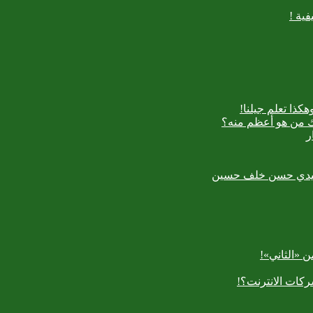
ية !
كذا تعلم جيلنا!
اك من هو أعظم منه؟
ر
رسعيدي حسن خلف حسين
 «الثاني»!
كات الانترنت؟!