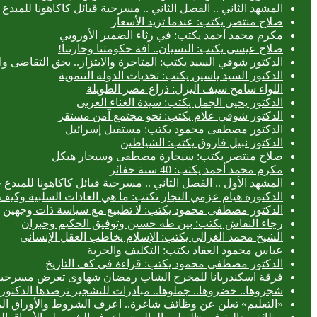
المشهد الثاني .. الفصل الثاني .. مسرحية قبائل كاكاهونا للم
صلاح منتصر يكتب: عندما تزيد الأسعار
مكرم محمد أحمد يكتب: في رثاء الضمير الأوروبي
صلاح عيسى يكتب: النسيان.. آفة حكومتنا وحارتنا!
الدكتور شوقي السيد يكتب: المتاجرة والابتزاز.. بحق التقاضى وال
الدكتور السيد ياسين يكتب: تحديات الدولة التنموية
اللواء سامح سيف اليزل: ذراع مصر الطويلة
الدكتور يحيى الجمل يكتب: سيدة الغناء العربى
الدكتور شوقي علام يكتب: نحو مجتمع آمن مستقر
الدكتور مصطفى محمود يكتب: مستقبل إسرائيل
الدكتور نبيل فاروق يكتب: الشياطين
صلاح منتصر يكتب: سيجارة مصطفى وسيجار هيكل
مكرم محمد أحمد يكتب: 40 سنة حفائر
المشهد الأول .. الفصل الثاني .. مسرحية قبائل كاكاهونا للم
الدكتورة هيام عزمي النجار تكتب: ما هي العادات السلبية وكيف 
الدكتور مصطفى محمود يكتب: لا تطبيع مع سياسة ذات وجهين
رجاء النقاش يكتب: بين طه حسين وتوفيق الحكيم وجبران
الشيخ محمد الغزالي يكتب: الإسلام يخاطب العقل الإنساني
عباس محمود العقاد يكتب: التكليف والحرية
الدكتور مصطفى محمود يكتب: قراءة فى كف التاريخ
فرقة اسكندريانا للمخرج الشاب رمضان شهاوى تعرض مسرحيتي
شجروها.. خضروها.. جملوها.. مبادرات للتشجير ترصدها الدكتورة
«التعليم» تعلن عن وظائف شاغرة.. اعرف الشروط والأوراق ال