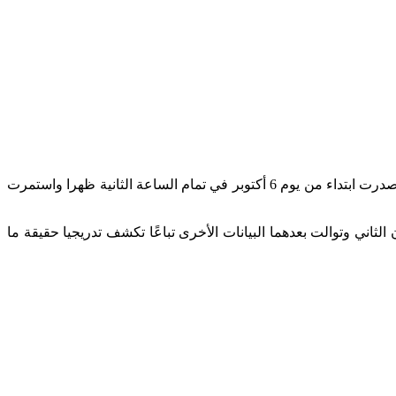
احتفالًا بذكرى نصر أكتوبر المجيد، تنشر بوابة «الضحى»، تباعًا، نص جميع البيانات العسكرية الصادرة خلال حرب أكتوبر 1973 المجيدة، والتي صدرت ابتداء من يوم 6 أكتوبر في تمام الساعة الثانية ظهرا واستمرت
بربع ساعة فقط البيان الثاني وتوالت بعدهما البيانات الأخرى تباعًا تكشف تدريجيا حقيقة ما