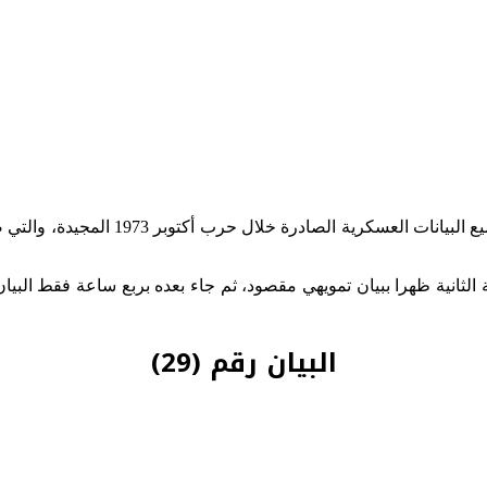
ية قد بدأت يوم 6 أكتوبر 1973 في تمام الساعة الثانية ظهرا ببيان تمويهي مقصود، ثم جاء بعده 
البيان رقم (29)