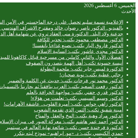
الخميس, 6 أغسطس 2026
الأحدث
الإعلامية نسمة سليم تحصل على درجة الماجستير في الأمن الس
بالفيديو.. ‎الدكتور ناصر رضوان خالد ومقترح الاشراف الهندسي الفعلي على المباني
جدعنة ولاد البلد.. الدكتورة منى العقاد تروي عن شهامة أهل الد
الدكتور مصطفى محمود يكتب: تحذير للكافة
الدكتور فاروق الباز يكتب: نصنع غذاءنا بأنفسنا!
الدكتور مجدى عاشور يكتب: إنسانية الإسلام
الفصلان الأول والثاني كاملين من مسرحية قبائل كاكاهونا ل
أنيسة حسونة تكتب: أهل الهمة يتصدرون الصفوف
الدكتورة لميس جابر تكتب: ملحمة البطولة
رجائي عطية يكتب: نوبة صحيان!
الدكتور محمد نور فرحات يكتب: حديث عن الكلمة والضمير
الدكتور رفعت السعيد يكتب: الغرب ينافقنا ثم يحاربنا بالتسميات
الدكتور قدري حفني يكتب: مواجهة الخرافة بالعلم
الدكتور وسيم السيسي يكتب: تعلمت من هؤلاء!
الدكتور زاهي حواس يكتب: أميرة القلوب.. عاشقة الأهرامات!
أمينة شفيق تكتب: الثمن الذي تقدمه الشعوب
الدكتور مراد وهبة يكتب: المخ والعقل والمناخ
الدكتور أحمد عمر هاشم يكتب: معركة العبور فى ميزان الإسلام
الدكتورة فرخندة حسن تكتب: شائعة نهاية العالم في سبتمبر
حمدي الكنيسي يكتب: د. «مو. إبراهيم» نموذج ليته يتكرر