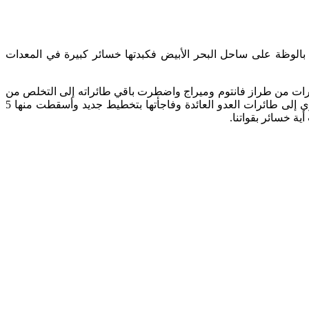
بالوظة على ساحل البحر الأبيض فكبدتها خسائر كبيرة في المعدات
حاول العدو صباح اليوم قصف بعض مطاراتنا في مناطق شمال الدلتا وبور سعيد والقناة فتصدت له مقاتلاتنا وأسقطت له 4 طائرات من طراز فانتوم وميراج واضطرت باقي طائراته إلى التخلص من
حمولتها من القنابل والفرار فسقط جزء منها على بعض القرى القريبة مما أحدث بالمواطنين بعض الخسائر وقد تصدت وسائل دفاعنا الجوي إلى طائرات العدو العائدة وفاجأتها بتخطيط جديد وأسقطت منها 5