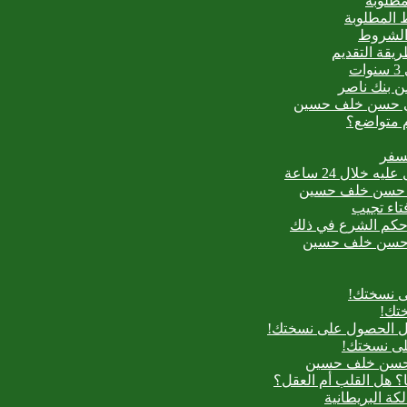
مطلوبة
 المطلوبة
 الشروط
ت
من بنك ناصر
عيدي حسن خلف حسين
م متواضع؟
لسفر
بدع حسن خلف حسين
فتاء تجيب
ح حكم الشرع في ذلك
بدع حسن خلف حسين
ى نسختك!
تك!
بل الحصول على نسختك!
لى نسختك!
دع حسن خلف حسين
؟ هل القلب أم العقل؟
لكة البريطانية