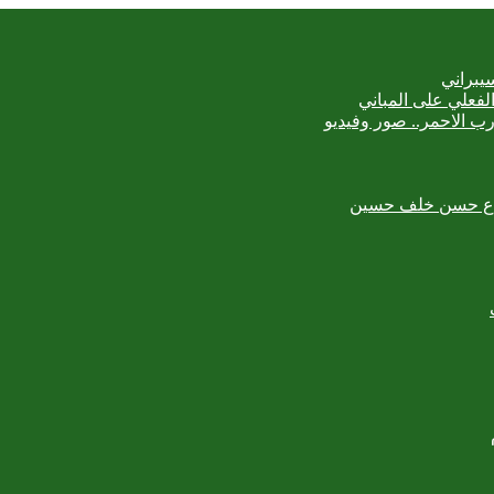
يبراني
رب الاحمر.. صور وفيديو
لمبدع حسن خلف حسين