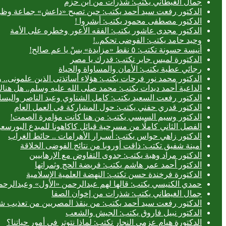
جمال الغيطاني يكتب: شذرات من ابن حزم
الدكتور رفعت سيد أحمد يكتب: حين تصبح «داعش» جماعة وظيف
الدكتور مصطفى محمود يكتب: أبشروا !
الدكتور مجدى عاشور يكتب: الفقه الأعور وخطره على الأمة
وحيد حامد يكتب: الفوضى تحكم..!
أنيسة حسونة تكتب: ٥ نقط «مزايدة» بسْ يا عم صالح!
الدكتورة لميس جابر تكتب: قدرك يا مصر
رجائي عطية يكتب: الأمان والمساواة والحياة
الدكتور محمد نور فرحات يكتب: هؤلاء أساتذتى الذين علمونى.. وه
الداعية أحمد ديدات يكتب: محمد صلى الله عليه وسلم.. هل هن
الدكتور رفعت السعيد يكتب: كامل الشناوي وعبد الناصر واليسا
الدكتور قدري حفني يكتب: حول المشاركة فى العمل العام
الدكتور وسيم السيسي يكتب: من هنا كانت مؤامرة الصمت!
الفصل الثاني كاملًا من مسرحية قبائل كاكاهونا للمبدع البو
الدكتور زاهي حواس يكتب: أسـرار الأهرامات .. حائط الغراب
أمينة شفيق تكتب: ذاقت أوروبا من نتائج الفوضى الخلاقة
الدكتور مراد وهبة يكتب: جدوى التفاوض مع الإرهابيين
الدكتور أحمد عمر هاشم يكتب: فريضة الحج وثمراتها
الدكتورة فرخندة حسن تكتب: النهضة العلمية الإسلامية
حمدي الكنيسي يكتب: قالها لهم عبدالرحمن «الأول» وعبدالرحمن
جمال الغيطاني يكتب: شذرات من إخوان الصفا
الدكتور رفعت سيد أحمد يكتب: من ينقذ المصريين من تعذيب شر
الدكتور نبيل فاروق يكتب: الجيش والشعب
الدكتورة هيام عزمي النجار تكتب: لماذا نتوتر في أمور حياتنا؟