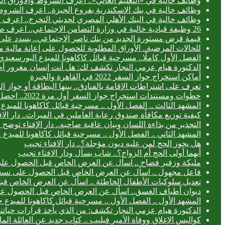
وظائف خالية في «التعليم العالي».. اعرف الشروط والأوراق ال
وظائف خالية في بنك الإسكندرية بفروع الجيزة.. اعرف الشروط
وظائف خالية في البنك الأهلي المصري لحديثي التخرج.. اعرف
26 وظيفة قيادية خالية في وزارة التضامن الاجتماعي.. اعرف طريقة التقديم
قيمة قرض مستورة الجديد من بنك ناصر الاجتماعي.. يسدد على 3 سنوا
للحالات المرضية.. الأوراق المطلوبة للحصول على إعانة مالية 
الفصل الأول كاملًا.. مسرحية قبائل كاكاهونا للمبدع البورس
الدكتورة هيام عزمي النجار تكشف لك: هل أنت إنسان مغرور أ
أماكن استخراج جواز السفر 2022 في القاهرة والجيزة
تعرف على اشتراطات الإقامة بالفنادق.. بينها البطاقة أو جواز ا
خطوات ومستندات استخراج جواز السفر أول مرة 2022.. احصل عليه خلال 24 ساعة
المشهد الثالث .. الفصل الأول .. مسرحية قبائل كاكاهونا للم
كيفية توزيع مكافأة صندوق رعاية العاملين في الميراث.. دار الا
التحذير من بذاءة اللسان وبيان عاقبة صاحبه.. دار الإفتاء توض
المشهد الثاني .. الفصل الأول .. مسرحية قبائل كاكاهونا للم
هل يجوز الحج لمن عليه ديون مؤجلة؟.. دار الافتاء تجيب
أيهما أولى الحج أم الزواج؟.. شاب يسأل ودار الافتاء تجيب
مليكة وزفير فضاح .. اسأل عن العرض الخاص قبل الحصول عل
فاعل مجهول .. اسأل عن العرض الخاص قبل الحصول على نسخ
تعديل سلوكيات الأطفال الخاطئة .. اسأل عن العرض الخاص ق
ديوان أطياف الغسق.. اسأل عن العرض الخاص قبل الحصول ع
المشهد الأول .. الفصل الأول .. مسرحية قبائل كاكاهونا للمب
الدكتورة هيام عزمي النجار تكشف: من الذي يأخذ قرارات حياتنا
كواليس الإغلاق ووفاة الأمير فيليب .. كتاب جديد عن العائلة الما