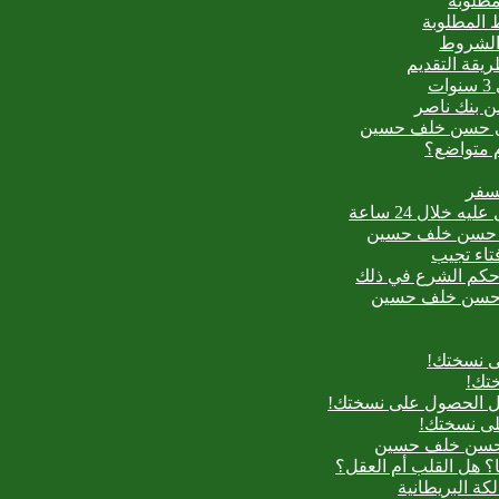
مطلوبة
 المطلوبة
 الشروط
ت
من بنك ناصر
عيدي حسن خلف حسين
م متواضع؟
لسفر
بدع حسن خلف حسين
فتاء تجيب
ح حكم الشرع في ذلك
بدع حسن خلف حسين
ى نسختك!
تك!
بل الحصول على نسختك!
لى نسختك!
دع حسن خلف حسين
؟ هل القلب أم العقل؟
لكة البريطانية