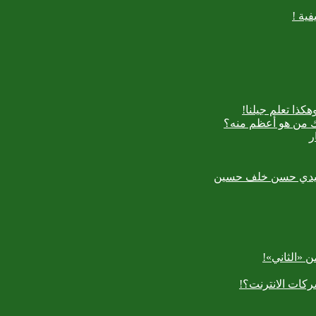
ية !
كذا تعلم جيلنا!
اك من هو أعظم منه؟
ر
رسعيدي حسن خلف حسين
 «الثاني»!
كات الانترنت؟!