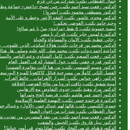
جمال الغيطاني يكتب: شذرات من ابن حزم
الدكتور رفعت سيد أحمد يكتب: حين تصبح «داعش» جماعة وظيف
الدكتور مصطفى محمود يكتب: أبشروا !
الدكتور مجدى عاشور يكتب: الفقه الأعور وخطره على الأمة
وحيد حامد يكتب: الفوضى تحكم..!
أنيسة حسونة تكتب: ٥ نقط «مزايدة» بسْ يا عم صالح!
الدكتورة لميس جابر تكتب: قدرك يا مصر
رجائي عطية يكتب: الأمان والمساواة والحياة
الدكتور محمد نور فرحات يكتب: هؤلاء أساتذتى الذين علمونى.. وه
الداعية أحمد ديدات يكتب: محمد صلى الله عليه وسلم.. هل هن
الدكتور رفعت السعيد يكتب: كامل الشناوي وعبد الناصر واليسا
الدكتور قدري حفني يكتب: حول المشاركة فى العمل العام
الدكتور وسيم السيسي يكتب: من هنا كانت مؤامرة الصمت!
الفصل الثاني كاملًا من مسرحية قبائل كاكاهونا للمبدع البو
الدكتور زاهي حواس يكتب: أسـرار الأهرامات .. حائط الغراب
أمينة شفيق تكتب: ذاقت أوروبا من نتائج الفوضى الخلاقة
الدكتور مراد وهبة يكتب: جدوى التفاوض مع الإرهابيين
الدكتور أحمد عمر هاشم يكتب: فريضة الحج وثمراتها
الدكتورة فرخندة حسن تكتب: النهضة العلمية الإسلامية
حمدي الكنيسي يكتب: قالها لهم عبدالرحمن «الأول» وعبدالرحمن
جمال الغيطاني يكتب: شذرات من إخوان الصفا
الدكتور رفعت سيد أحمد يكتب: من ينقذ المصريين من تعذيب شر
الدكتور نبيل فاروق يكتب: الجيش والشعب
الدكتورة هيام عزمي النجار تكتب: لماذا نتوتر في أمور حياتنا؟