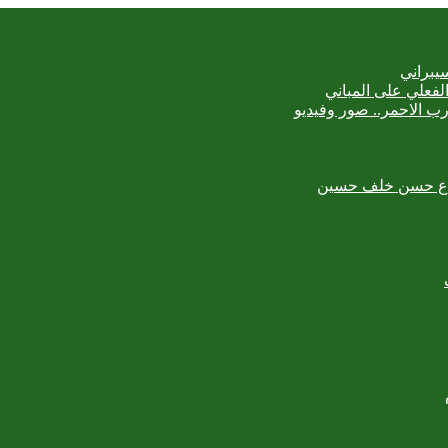
يبراني
رب الاحمر.. صور وفيديو
لمبدع حسن خلف حسين