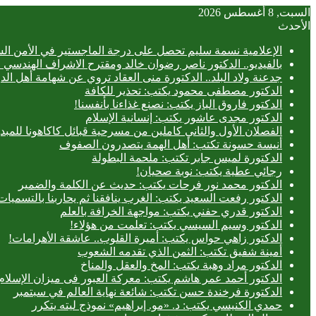
السبت, 8 أغسطس 2026
الأحدث
الإعلامية نسمة سليم تحصل على درجة الماجستير في الأمن الس
بالفيديو.. ‎الدكتور ناصر رضوان خالد ومقترح الاشراف الهندسي الفعلي على المباني
جدعنة ولاد البلد.. الدكتورة منى العقاد تروي عن شهامة أهل الد
الدكتور مصطفى محمود يكتب: تحذير للكافة
الدكتور فاروق الباز يكتب: نصنع غذاءنا بأنفسنا!
الدكتور مجدى عاشور يكتب: إنسانية الإسلام
الفصلان الأول والثاني كاملين من مسرحية قبائل كاكاهونا ل
أنيسة حسونة تكتب: أهل الهمة يتصدرون الصفوف
الدكتورة لميس جابر تكتب: ملحمة البطولة
رجائي عطية يكتب: نوبة صحيان!
الدكتور محمد نور فرحات يكتب: حديث عن الكلمة والضمير
الدكتور رفعت السعيد يكتب: الغرب ينافقنا ثم يحاربنا بالتسميات
الدكتور قدري حفني يكتب: مواجهة الخرافة بالعلم
الدكتور وسيم السيسي يكتب: تعلمت من هؤلاء!
الدكتور زاهي حواس يكتب: أميرة القلوب.. عاشقة الأهرامات!
أمينة شفيق تكتب: الثمن الذي تقدمه الشعوب
الدكتور مراد وهبة يكتب: المخ والعقل والمناخ
الدكتور أحمد عمر هاشم يكتب: معركة العبور فى ميزان الإسلام
الدكتورة فرخندة حسن تكتب: شائعة نهاية العالم في سبتمبر
حمدي الكنيسي يكتب: د. «مو. إبراهيم» نموذج ليته يتكرر