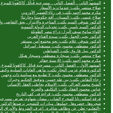
المشهد الثاني .. الفصل الثاني .. مسرحية قبائل كاكاهونا للم
صلاح منتصر يكتب: عندما تزيد الأسعار
مكرم محمد أحمد يكتب: في رثاء الضمير الأوروبي
صلاح عيسى يكتب: النسيان.. آفة حكومتنا وحارتنا!
الدكتور شوقي السيد يكتب: المتاجرة والابتزاز.. بحق التقاضى وال
الدكتور السيد ياسين يكتب: تحديات الدولة التنموية
اللواء سامح سيف اليزل: ذراع مصر الطويلة
الدكتور يحيى الجمل يكتب: سيدة الغناء العربى
الدكتور شوقي علام يكتب: نحو مجتمع آمن مستقر
الدكتور مصطفى محمود يكتب: مستقبل إسرائيل
الدكتور نبيل فاروق يكتب: الشياطين
صلاح منتصر يكتب: سيجارة مصطفى وسيجار هيكل
مكرم محمد أحمد يكتب: 40 سنة حفائر
المشهد الأول .. الفصل الثاني .. مسرحية قبائل كاكاهونا للم
الدكتورة هيام عزمي النجار تكتب: ما هي العادات السلبية وكيف 
الدكتور مصطفى محمود يكتب: لا تطبيع مع سياسة ذات وجهين
رجاء النقاش يكتب: بين طه حسين وتوفيق الحكيم وجبران
الشيخ محمد الغزالي يكتب: الإسلام يخاطب العقل الإنساني
عباس محمود العقاد يكتب: التكليف والحرية
الدكتور مصطفى محمود يكتب: قراءة فى كف التاريخ
فرقة اسكندريانا للمخرج الشاب رمضان شهاوى تعرض مسرحيتي
شجروها.. خضروها.. جملوها.. مبادرات للتشجير ترصدها الدكتورة
«التعليم» تعلن عن وظائف شاغرة.. اعرف الشروط والأوراق ال