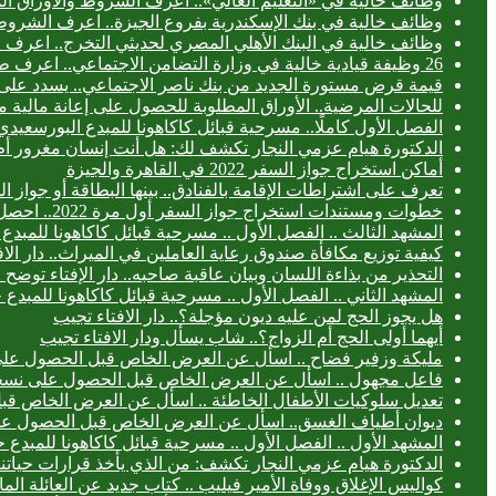
وظائف خالية في «التعليم العالي».. اعرف الشروط والأوراق ال
وظائف خالية في بنك الإسكندرية بفروع الجيزة.. اعرف الشروط
وظائف خالية في البنك الأهلي المصري لحديثي التخرج.. اعرف
26 وظيفة قيادية خالية في وزارة التضامن الاجتماعي.. اعرف طريقة التقديم
قيمة قرض مستورة الجديد من بنك ناصر الاجتماعي.. يسدد على 3 سنوا
للحالات المرضية.. الأوراق المطلوبة للحصول على إعانة مالية 
الفصل الأول كاملًا.. مسرحية قبائل كاكاهونا للمبدع البورس
الدكتورة هيام عزمي النجار تكشف لك: هل أنت إنسان مغرور أ
أماكن استخراج جواز السفر 2022 في القاهرة والجيزة
تعرف على اشتراطات الإقامة بالفنادق.. بينها البطاقة أو جواز ا
خطوات ومستندات استخراج جواز السفر أول مرة 2022.. احصل عليه خلال 24 ساعة
المشهد الثالث .. الفصل الأول .. مسرحية قبائل كاكاهونا للم
كيفية توزيع مكافأة صندوق رعاية العاملين في الميراث.. دار الا
التحذير من بذاءة اللسان وبيان عاقبة صاحبه.. دار الإفتاء توض
المشهد الثاني .. الفصل الأول .. مسرحية قبائل كاكاهونا للم
هل يجوز الحج لمن عليه ديون مؤجلة؟.. دار الافتاء تجيب
أيهما أولى الحج أم الزواج؟.. شاب يسأل ودار الافتاء تجيب
مليكة وزفير فضاح .. اسأل عن العرض الخاص قبل الحصول عل
فاعل مجهول .. اسأل عن العرض الخاص قبل الحصول على نسخ
تعديل سلوكيات الأطفال الخاطئة .. اسأل عن العرض الخاص ق
ديوان أطياف الغسق.. اسأل عن العرض الخاص قبل الحصول ع
المشهد الأول .. الفصل الأول .. مسرحية قبائل كاكاهونا للمب
الدكتورة هيام عزمي النجار تكشف: من الذي يأخذ قرارات حياتنا
كواليس الإغلاق ووفاة الأمير فيليب .. كتاب جديد عن العائلة الما