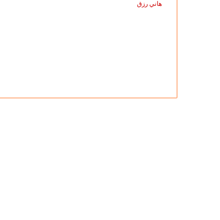
ريشة
2020-11-27
سوزان التميمي تكتب عن: رؤية مصري
هاني
ترصدها ريشة هاني رزق
رزق