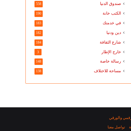
صندوق الدنيا
558
الكتب خانة
190
في خدمتك
183
دين ودنيا
182
شارع الثقافة
184
خارج الإطار
3
رسالة خاصة
148
مساحة للاختلاف
138
رقمي والورقي
ة
تواصل معنا