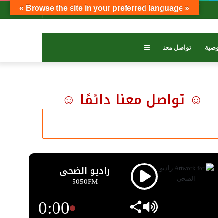
« Browse the site in your preferred language »
بحث
تسجيل
عمود
عن
الدخول
جانبي
عمود
صية
تواصل معنا
جانبي
☺ تواصل معنا دائمًا ☺
راديو الضحى
5050FM
0:00