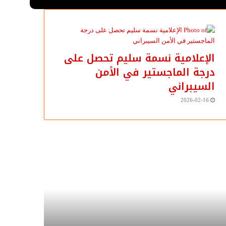
الإعلامية نسمة سليم تحصل على
درجة الماجستير في الأمن
السيبراني
2026-02-16
زان
سوزان
تميمي
التميمي
تب:
تكتب
اية
عن:
رية
رؤية
صوصية
مصرية..
ية
ترصدها