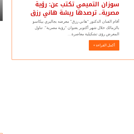
سوزان التميمي تكتب: جدلية الرسم
سوزان التميمي تكتب عن: رؤية
إبداع
للف
ة..
والتهشير في إبداع التفاصيل.. قراءة في
التفاصيل..
«س
مصرية.. ترصدها ريشة هاني رزق
أعمال الفنان أسامة ناشد
قراءة
يح
في
أقام الفنان الدكتور “هاني رزق” معرضه بجاليري بيكاسو
أعمال
بالزمالك خلال شهر أكتوبر بعنوان “رؤية مصرية”. تناول
الفنان
المعرض رؤى تشكيلية معاصرة…
أسامة
أكمل القراءة »
ناشد