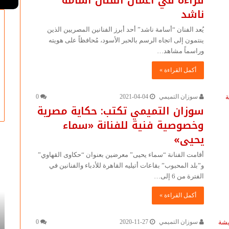
ناشد
يُعد الفنان “أسامة ناشد” أحد أبرز الفنانين المصريين الذين
ينتمون إلى اتجاه الرسم بالحبر الأسود، مُحافظاً على هويته
وراسماً مشاهد…
أكمل القراءة »
سوزان التميمي
2021-04-04
0
سوزان التميمي تكتب: حكاية مصرية
وخصوصية فنية للفنانة «سماء
يحيى»
أقامت الفنانة “سماء يحيى” معرضين بعنوان “حكاوى القهاوي”
سوزان
سو
و”بلد المحبوب” بقاعات أتيليه القاهرة للأدباء والفنانين في
التميمي
ال
الفترة من 6 إلى…
تكتب:
تك
جدلية
حك
أكمل القراءة »
الرسم
مص
والتهشير
وخ
2022-03-12
في
فن
سوزان التميمي
2020-11-27
0