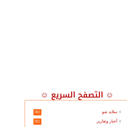
☺ التصفح السريع ☺
سلايد شو
802
أخبار وتقارير
602