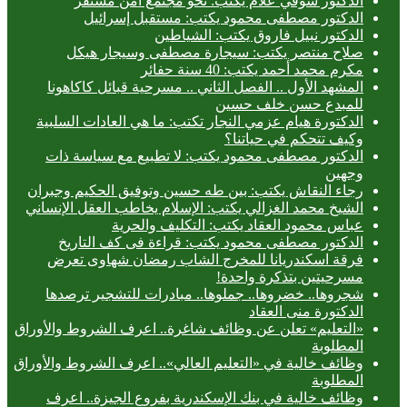
الدكتور شوقي علام يكتب: نحو مجتمع آمن مستقر
الدكتور مصطفى محمود يكتب: مستقبل إسرائيل
الدكتور نبيل فاروق يكتب: الشياطين
صلاح منتصر يكتب: سيجارة مصطفى وسيجار هيكل
مكرم محمد أحمد يكتب: 40 سنة حفائر
المشهد الأول .. الفصل الثاني .. مسرحية قبائل كاكاهونا
للمبدع حسن خلف حسين
الدكتورة هيام عزمي النجار تكتب: ما هي العادات السلبية
وكيف تتحكم في حياتنا؟
الدكتور مصطفى محمود يكتب: لا تطبيع مع سياسة ذات
وجهين
رجاء النقاش يكتب: بين طه حسين وتوفيق الحكيم وجبران
الشيخ محمد الغزالي يكتب: الإسلام يخاطب العقل الإنساني
عباس محمود العقاد يكتب: التكليف والحرية
الدكتور مصطفى محمود يكتب: قراءة فى كف التاريخ
فرقة اسكندريانا للمخرج الشاب رمضان شهاوى تعرض
مسرحيتين بتذكرة واحدة!
شجروها.. خضروها.. جملوها.. مبادرات للتشجير ترصدها
الدكتورة منى العقاد
«التعليم» تعلن عن وظائف شاغرة.. اعرف الشروط والأوراق
المطلوبة
وظائف خالية في «التعليم العالي».. اعرف الشروط والأوراق
المطلوبة
وظائف خالية في بنك الإسكندرية بفروع الجيزة.. اعرف