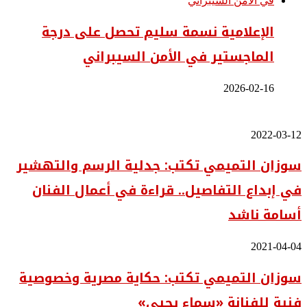
الإعلامية نسمة سليم تحصل على درجة
الماجستير في الأمن السيبراني
2026-02-16
سوزان
2022-03-12
التميمي
سوزان التميمي تكتب: جدلية الرسم والتهشير
تكتب:
جدلية
في إبداع التفاصيل.. قراءة في أعمال الفنان
الرسم
والتهشير
أسامة ناشد
في
إبداع
التفاصيل..
سوزان
2021-04-04
قراءة
التميمي
في
سوزان التميمي تكتب: حكاية مصرية وخصوصية
تكتب:
أعمال
حكاية
الفنان
فنية للفنانة «سماء يحيى»
مصرية
أسامة