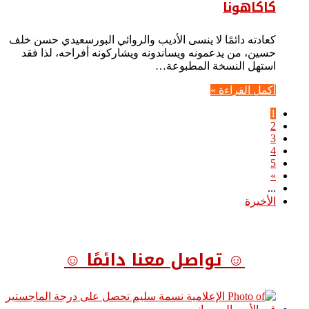
كاكاهونا
كعادته دائمًا لا ينسى الأديب والروائي البورسعيدي حسن خلف
حسين، من يدعمونه ويساندونه ويشاركونه أفراحه، لذا فقد
استهل النسخة المطبوعة…
أكمل القراءة »
1
2
3
4
5
»
...
الأخيرة
☺ تواصل معنا دائمًا ☺