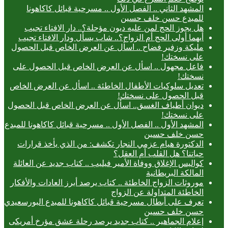
المشهد الثاني .. الفصل الأول .. مسرحية قبائل كاكاهونا
للمبدع حسن خلف حسين
هل يجوز الحج لمن عليه ديون مؤجلة؟.. دار الافتاء تجيب
أيهما أولى الحج أم الزواج؟.. شاب يسأل ودار الافتاء تجيب
مليكة وزفير فضاح .. اسأل عن العرض الخاص قبل الحصول
على نسختك!
فاعل مجهول .. اسأل عن العرض الخاص قبل الحصول على
نسختك!
تعديل سلوكيات الأطفال الخاطئة .. اسأل عن العرض الخاص
قبل الحصول على نسختك!
ديوان أطياف الغسق.. اسأل عن العرض الخاص قبل الحصول
على نسختك!
المشهد الأول .. الفصل الأول .. مسرحية قبائل كاكاهونا للمبدع
حسن خلف حسين
الدكتورة هيام عزمي النجار تكشف: من الذي يأخذ قرارات
حياتنا؟ هل القلب أم العقل؟
كواليس الإغلاق ووفاة الأمير فيليب .. كتاب جديد عن العائلة
المالكة البريطانية
موروثات الزواج الخاطئة .. كتاب يرصد أبرز العادات والأفكار
الخاطئة المتداولة عن الزواج
تعرف على أبطال مسرحية قبائل كاكاهونا للمبدع البورسعيدي
حسن خلف حسين
إعلام الجماهير .. كتاب جديد يرصد رحلة عشق مؤرخ أمريكى