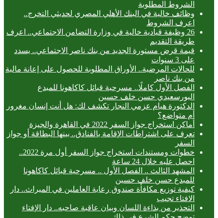
الشروط المطلوبة
وظائف خالية في البنك الأهلي المصري لحديثي التخرج..
اعرف الشروط
26 وظيفة قيادية خالية في وزارة التضامن الاجتماعي.. اعرف
طريقة التقديم
قيمة قرض مستورة الجديد من بنك ناصر الاجتماعي.. يسدد
على 3 سنوات
للحالات المرضية.. الأوراق المطلوبة للحصول على إعانة مالية
من بنك ناصر
الفصل الأول كاملًا.. مسرحية قبائل كاكاهونا للمبدع
البورسعيدي حسن خلف حسين
الدكتورة هيام عزمي النجار تكشف لك: هل أنت إنسان مغرور
أم متواضع؟
أماكن استخراج جواز السفر 2022 في القاهرة والجيزة
تعرف على اشتراطات الإقامة بالفنادق.. بينها البطاقة أو جواز
السفر
خطوات ومستندات استخراج جواز السفر أول مرة 2022..
احصل عليه خلال 24 ساعة
المشهد الثالث .. الفصل الأول .. مسرحية قبائل كاكاهونا
للمبدع حسن خلف حسين
كيفية توزيع مكافأة صندوق رعاية العاملين في الميراث.. دار
الافتاء تجيب
التحذير من بذاءة اللسان وبيان عاقبة صاحبه.. دار الإفتاء
توضح حكم الشرع في ذلك