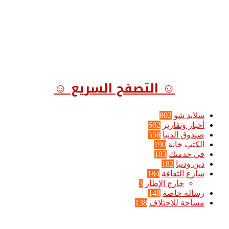
☺ التصفح السريع ☺
سلايد شو
802
أخبار وتقارير
602
صندوق الدنيا
558
الكتب خانة
190
في خدمتك
183
دين ودنيا
182
شارع الثقافة
184
خارج الإطار
3
رسالة خاصة
148
مساحة للاختلاف
138