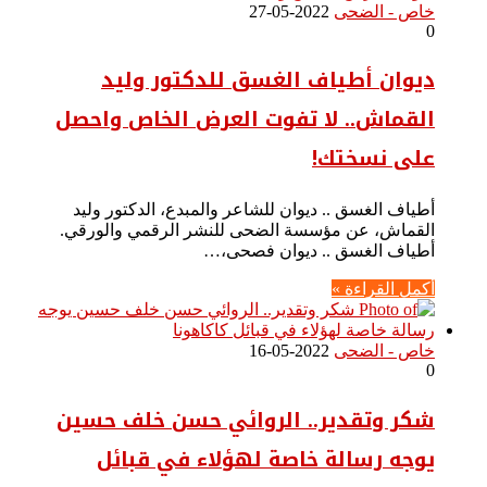
خاص - الضحى
2022-05-27
0
ديوان أطياف الغسق للدكتور وليد
القماش.. لا تفوت العرض الخاص واحصل
على نسختك!
أطياف الغسق .. ديوان للشاعر والمبدع، الدكتور وليد
القماش، عن مؤسسة الضحى للنشر الرقمي والورقي.
أطياف الغسق .. ديوان فصحى،…
أكمل القراءة »
خاص - الضحى
2022-05-16
0
شكر وتقدير.. الروائي حسن خلف حسين
يوجه رسالة خاصة لهؤلاء في قبائل