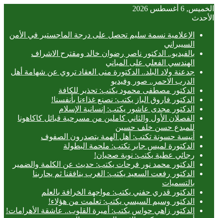
الخميس, 6 أغسطس 2026
الأحدث
الإعلامية نسمة سليم تحصل على درجة الماجستير في الأمن
السيبراني
بالفيديو.. ‎الدكتور ناصر رضوان خالد ومقترح الاشراف
الهندسي الفعلي على المباني
جدعنة ولاد البلد.. الدكتورة منى العقاد تروي عن شهامة أهل
الدرب الاحمر.. صور وفيديو
الدكتور مصطفى محمود يكتب: تحذير للكافة
الدكتور فاروق الباز يكتب: نصنع غذاءنا بأنفسنا!
الدكتور مجدى عاشور يكتب: إنسانية الإسلام
الفصلان الأول والثاني كاملين من مسرحية قبائل كاكاهونا
للمبدع حسن خلف حسين
أنيسة حسونة تكتب: أهل الهمة يتصدرون الصفوف
الدكتورة لميس جابر تكتب: ملحمة البطولة
رجائي عطية يكتب: نوبة صحيان!
الدكتور محمد نور فرحات يكتب: حديث عن الكلمة والضمير
الدكتور رفعت السعيد يكتب: الغرب ينافقنا ثم يحاربنا
بالتسميات
الدكتور قدري حفني يكتب: مواجهة الخرافة بالعلم
الدكتور وسيم السيسي يكتب: تعلمت من هؤلاء!
الدكتور زاهي حواس يكتب: أميرة القلوب.. عاشقة الأهرامات!