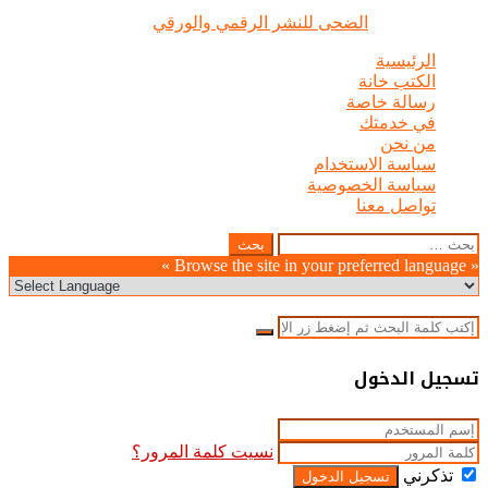
الضحى © علامة مسجلة, جميع الحقوق محفوظة | 2020 - 2026 |
تصميم وإدارة :
الضحى للنشر الرقمي والورقي
الرئيسية
الكتب خانة
رسالة خاصة
في خدمتك
من نحن
سياسة الاستخدام
سياسة الخصوصية
تواصل معنا
زر
إغلاق
البحث
عن:
الذهاب
« Browse the site in your preferred language »
إلى
الأعلى
إغلاق
بحث
عن
إغلاق
تسجيل الدخول
نسيت كلمة المرور؟
تذكرني
تسجيل الدخول