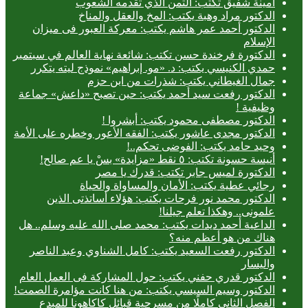
أمينة شفيق تكتب: الثمن الذي تقدمه الشعوب
الدكتور مراد وهبة يكتب: المخ والعقل والمناخ
الدكتور أحمد عمر هاشم يكتب: معركة العبور فى ميزان
الإسلام
الدكتورة فرخندة حسن تكتب: شائعة نهاية العالم في سبتمبر
حمدي الكنيسي يكتب: د. «مو. إبراهيم» نموذج ليته يتكرر
جمال الغيطاني يكتب: شذرات من ابن حزم
الدكتور رفعت سيد أحمد يكتب: حين تصبح «داعش» جماعة
وظيفية !
الدكتور مصطفى محمود يكتب: أبشروا !
الدكتور مجدى عاشور يكتب: الفقه الأعور وخطره على الأمة
وحيد حامد يكتب: الفوضى تحكم..!
أنيسة حسونة تكتب: ٥ نقط «مزايدة» بسْ يا عم صالح!
الدكتورة لميس جابر تكتب: قدرك يا مصر
رجائي عطية يكتب: الأمان والمساواة والحياة
الدكتور محمد نور فرحات يكتب: هؤلاء أساتذتى الذين
علمونى.. وهكذا تعلم جيلنا!
الداعية أحمد ديدات يكتب: محمد صلى الله عليه وسلم.. هل
هناك من هو أعظم منه؟
الدكتور رفعت السعيد يكتب: كامل الشناوي وعبد الناصر
واليسار
الدكتور قدري حفني يكتب: حول المشاركة فى العمل العام
الدكتور وسيم السيسي يكتب: من هنا كانت مؤامرة الصمت!
الفصل الثاني كاملًا من مسرحية قبائل كاكاهونا للمبدع