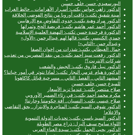
البورسعيدي حسن خلف حسين
الدكتور زاهي حواس يكتب: أسـرار الأهرامات .. حائط الغراب
أمينة شفيق تكتب: ذاقت أوروبا من نتائج الفوضى الخلاقة
الدكتور مراد وهبة يكتب: جدوى التفاوض مع الإرهابيين
الدكتور أحمد عمر هاشم يكتب: فريضة الحج وثمراتها
الدكتورة فرخندة حسن تكتب: النهضة العلمية الإسلامية
حمدي الكنيسي يكتب: قالها لهم عبدالرحمن «الأول»
وعبدالرحمن «الثاني»!
جمال الغيطاني يكتب: شذرات من إخوان الصفا
الدكتور رفعت سيد أحمد يكتب: من ينقذ المصريين من تعذيب
شركات الانترنت؟!
الدكتور نبيل فاروق يكتب: الجيش والشعب
الدكتورة هيام عزمي النجار تكتب: لماذا نتوتر في أمور حياتنا؟
المشهد الثاني .. الفصل الثاني .. مسرحية قبائل كاكاهونا
للمبدع حسن خلف حسين
صلاح منتصر يكتب: عندما تزيد الأسعار
مكرم محمد أحمد يكتب: في رثاء الضمير الأوروبي
صلاح عيسى يكتب: النسيان.. آفة حكومتنا وحارتنا!
الدكتور شوقي السيد يكتب: المتاجرة والابتزاز.. بحق التقاضى
والإعلام!
الدكتور السيد ياسين يكتب: تحديات الدولة التنموية
اللواء سامح سيف اليزل: ذراع مصر الطويلة
الدكتور يحيى الجمل يكتب: سيدة الغناء العربى