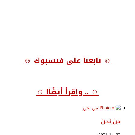
☺ تابعنا على فيسبوك ☺
☺ .. واقرأ أيضًا! ☺
من نحن