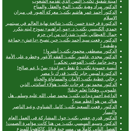
أمينة شفيق تكتب: الثمن الذي تقدمه الشعوب
الدكتور مراد وهبة يكتب: المخ والعقل والمناخ
الدكتور أحمد عمر هاشم يكتب: معركة العبور فى ميزان
الإسلام
الدكتورة فرخندة حسن تكتب: شائعة نهاية العالم في سبتمبر
حمدي الكنيسي يكتب: د. «مو. إبراهيم» نموذج ليته يتكرر
جمال الغيطاني يكتب: شذرات من ابن حزم
الدكتور رفعت سيد أحمد يكتب: حين تصبح «داعش» جماعة
وظيفية !
الدكتور مصطفى محمود يكتب: أبشروا !
الدكتور مجدى عاشور يكتب: الفقه الأعور وخطره على الأمة
وحيد حامد يكتب: الفوضى تحكم..!
أنيسة حسونة تكتب: ٥ نقط «مزايدة» بسْ يا عم صالح!
الدكتورة لميس جابر تكتب: قدرك يا مصر
رجائي عطية يكتب: الأمان والمساواة والحياة
الدكتور محمد نور فرحات يكتب: هؤلاء أساتذتى الذين
علمونى.. وهكذا تعلم جيلنا!
الداعية أحمد ديدات يكتب: محمد صلى الله عليه وسلم.. هل
هناك من هو أعظم منه؟
الدكتور رفعت السعيد يكتب: كامل الشناوي وعبد الناصر
واليسار
الدكتور قدري حفني يكتب: حول المشاركة فى العمل العام
الدكتور وسيم السيسي يكتب: من هنا كانت مؤامرة الصمت!
الفصل الثاني كاملًا من مسرحية قبائل كاكاهونا للمبدع