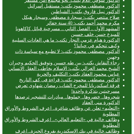
الدكتور شوقي علام يكتب: نحو مجتمع آمن مستقر
الدكتور مصطفى محمود يكتب: مستقبل إسرائيل
الدكتور نبيل فاروق يكتب: الشياطين
صلاح منتصر يكتب: سيجارة مصطفى وسيجار هيكل
مكرم محمد أحمد يكتب: 40 سنة حفائر
المشهد الأول .. الفصل الثاني .. مسرحية قبائل كاكاهونا
للمبدع حسن خلف حسين
الدكتورة هيام عزمي النجار تكتب: ما هي العادات السلبية
وكيف تتحكم في حياتنا؟
الدكتور مصطفى محمود يكتب: لا تطبيع مع سياسة ذات
وجهين
رجاء النقاش يكتب: بين طه حسين وتوفيق الحكيم وجبران
الشيخ محمد الغزالي يكتب: الإسلام يخاطب العقل الإنساني
عباس محمود العقاد يكتب: التكليف والحرية
الدكتور مصطفى محمود يكتب: قراءة فى كف التاريخ
فرقة اسكندريانا للمخرج الشاب رمضان شهاوى تعرض
مسرحيتين بتذكرة واحدة!
شجروها.. خضروها.. جملوها.. مبادرات للتشجير ترصدها
الدكتورة منى العقاد
«التعليم» تعلن عن وظائف شاغرة.. اعرف الشروط والأوراق
المطلوبة
وظائف خالية في «التعليم العالي».. اعرف الشروط والأوراق
المطلوبة
وظائف خالية في بنك الإسكندرية بفروع الجيزة.. اعرف