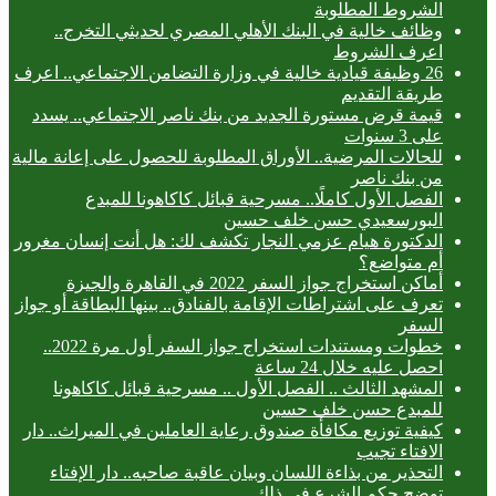
الشروط المطلوبة
وظائف خالية في البنك الأهلي المصري لحديثي التخرج..
اعرف الشروط
26 وظيفة قيادية خالية في وزارة التضامن الاجتماعي.. اعرف
طريقة التقديم
قيمة قرض مستورة الجديد من بنك ناصر الاجتماعي.. يسدد
على 3 سنوات
للحالات المرضية.. الأوراق المطلوبة للحصول على إعانة مالية
من بنك ناصر
الفصل الأول كاملًا.. مسرحية قبائل كاكاهونا للمبدع
البورسعيدي حسن خلف حسين
الدكتورة هيام عزمي النجار تكشف لك: هل أنت إنسان مغرور
أم متواضع؟
أماكن استخراج جواز السفر 2022 في القاهرة والجيزة
تعرف على اشتراطات الإقامة بالفنادق.. بينها البطاقة أو جواز
السفر
خطوات ومستندات استخراج جواز السفر أول مرة 2022..
احصل عليه خلال 24 ساعة
المشهد الثالث .. الفصل الأول .. مسرحية قبائل كاكاهونا
للمبدع حسن خلف حسين
كيفية توزيع مكافأة صندوق رعاية العاملين في الميراث.. دار
الافتاء تجيب
التحذير من بذاءة اللسان وبيان عاقبة صاحبه.. دار الإفتاء
توضح حكم الشرع في ذلك