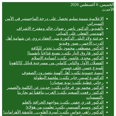
الخميس, 6 أغسطس 2026
الأحدث
الإعلامية نسمة سليم تحصل على درجة الماجستير في الأمن
السيبراني
بالفيديو.. ‎الدكتور ناصر رضوان خالد ومقترح الاشراف
الهندسي الفعلي على المباني
جدعنة ولاد البلد.. الدكتورة منى العقاد تروي عن شهامة أهل
الدرب الاحمر.. صور وفيديو
الدكتور مصطفى محمود يكتب: تحذير للكافة
الدكتور فاروق الباز يكتب: نصنع غذاءنا بأنفسنا!
الدكتور مجدى عاشور يكتب: إنسانية الإسلام
الفصلان الأول والثاني كاملين من مسرحية قبائل كاكاهونا
للمبدع حسن خلف حسين
أنيسة حسونة تكتب: أهل الهمة يتصدرون الصفوف
الدكتورة لميس جابر تكتب: ملحمة البطولة
رجائي عطية يكتب: نوبة صحيان!
الدكتور محمد نور فرحات يكتب: حديث عن الكلمة والضمير
الدكتور رفعت السعيد يكتب: الغرب ينافقنا ثم يحاربنا
بالتسميات
الدكتور قدري حفني يكتب: مواجهة الخرافة بالعلم
الدكتور وسيم السيسي يكتب: تعلمت من هؤلاء!
الدكتور زاهي حواس يكتب: أميرة القلوب.. عاشقة الأهرامات!