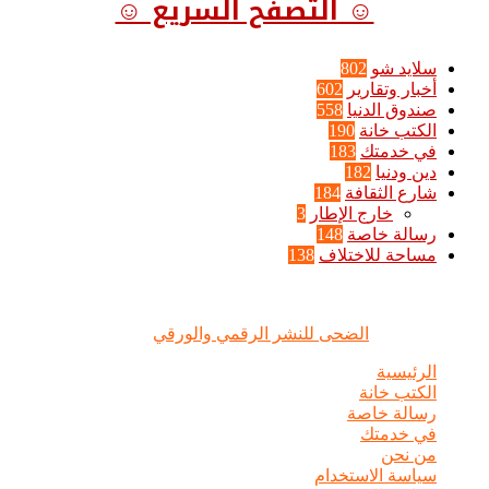
☺ التصفح السريع ☺
سلايد شو
802
أخبار وتقارير
602
صندوق الدنيا
558
الكتب خانة
190
في خدمتك
183
دين ودنيا
182
شارع الثقافة
184
خارج الإطار
3
رسالة خاصة
148
مساحة للاختلاف
138
الضحى © علامة مسجلة, جميع الحقوق محفوظة | 2020 - 2026 |
تصميم وإدارة :
الضحى للنشر الرقمي والورقي
الرئيسية
الكتب خانة
رسالة خاصة
في خدمتك
من نحن
سياسة الاستخدام