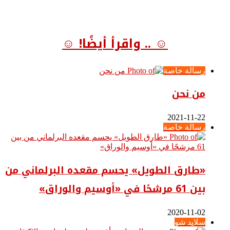
☺ .. واقرأ أيضًا! ☺
رسالة خاصة
من نحن
2021-11-22
رسالة خاصة
«طارق الطويل» يحسم مقعده البرلماني من
بين 61 مرشحًا في «أوسيم والوراق»
2020-11-02
سلايد شو