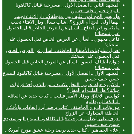
المشهد الثاني .. الفصل الأول .. مسرحية قبائل كاكاهونا
للمبدع حسن خلف حسين
هل يجوز الحج لمن عليه ديون مؤجلة؟.. دار الافتاء تجيب
أيهما أولى الحج أم الزواج؟.. شاب يسأل ودار الافتاء تجيب
مليكة وزفير فضاح .. اسأل عن العرض الخاص قبل الحصول
على نسختك!
فاعل مجهول .. اسأل عن العرض الخاص قبل الحصول على
نسختك!
تعديل سلوكيات الأطفال الخاطئة .. اسأل عن العرض الخاص
قبل الحصول على نسختك!
ديوان أطياف الغسق.. اسأل عن العرض الخاص قبل الحصول
على نسختك!
المشهد الأول .. الفصل الأول .. مسرحية قبائل كاكاهونا للمبدع
حسن خلف حسين
الدكتورة هيام عزمي النجار تكشف: من الذي يأخذ قرارات
حياتنا؟ هل القلب أم العقل؟
كواليس الإغلاق ووفاة الأمير فيليب .. كتاب جديد عن العائلة
المالكة البريطانية
موروثات الزواج الخاطئة .. كتاب يرصد أبرز العادات والأفكار
الخاطئة المتداولة عن الزواج
تعرف على أبطال مسرحية قبائل كاكاهونا للمبدع البورسعيدي
حسن خلف حسين
إعلام الجماهير .. كتاب جديد يرصد رحلة عشق مؤرخ أمريكى