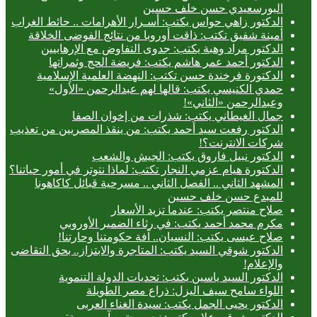
البورسعيدي حسن خلف حسين
الدكتور زاهي حواس يكتب: أسـرار الأهرامات .. حائط الغراب
أمينة شفيق تكتب: ذاقت أوروبا من نتائج الفوضى الخلاقة
الدكتور مراد وهبة يكتب: جدوى التفاوض مع الإرهابيين
الدكتور أحمد عمر هاشم يكتب: فريضة الحج وثمراتها
الدكتورة فرخندة حسن تكتب: النهضة العلمية الإسلامية
حمدي الكنيسي يكتب: قالها لهم عبدالرحمن «الأول»
وعبدالرحمن «الثاني»!
جمال الغيطاني يكتب: شذرات من إخوان الصفا
الدكتور رفعت سيد أحمد يكتب: من ينقذ المصريين من تعذيب
شركات الانترنت؟!
الدكتور نبيل فاروق يكتب: الجيش والشعب
الدكتورة هيام عزمي النجار تكتب: لماذا نتوتر في أمور حياتنا؟
المشهد الثاني .. الفصل الثاني .. مسرحية قبائل كاكاهونا
للمبدع حسن خلف حسين
صلاح منتصر يكتب: عندما تزيد الأسعار
مكرم محمد أحمد يكتب: في رثاء الضمير الأوروبي
صلاح عيسى يكتب: النسيان.. آفة حكومتنا وحارتنا!
الدكتور شوقي السيد يكتب: المتاجرة والابتزاز.. بحق التقاضى
والإعلام!
الدكتور السيد ياسين يكتب: تحديات الدولة التنموية
اللواء سامح سيف اليزل: ذراع مصر الطويلة
الدكتور يحيى الجمل يكتب: سيدة الغناء العربى