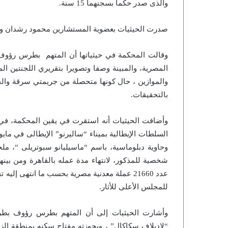
والذى صدر حكما بسجنهما 15 سنة.
ريشة
2020-11-27
سوزان التميمي تكتب عن: رؤية مصري
هاني
ترصدها ريشة هاني رزق
رزق
صدرت الحيثيات بعضوية المستشارين محمود رشدان وعب
وقالت المحكمة في حيثياتها أن المتهم بطرس رؤوف
المصرية، والمبينة وصفا وتصويرا بتقريري اللجنتين ا
والموازين ، حال كونها متحصلة من جريمتي سرقة والح
بالتحقيقات.
عدد 21660 عملة معدنية مصرية بحسب ما انتهى إل
للمجلس الأعلى للأثار.
وأشارت الحيثيات إلى أن المتهم بطرس رؤوف بط
“لاديلاف سكاكال” ، وبحوزته مفتاح سكنه بمنطقة الزما