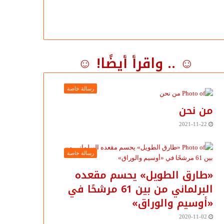
☺ .. واقرأ أيضًا! ☺
رسالة خاصة
من نحن
2021-11-22
رسالة خاصة
«طارق الطويل» يحسم مقعده
البرلماني من بين 61 مرشحًا في
«أوسيم والوراق»
2020-11-02