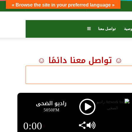
« Browse the site in your preferred language »
بحث
تسجيل
عمود
عن
الدخول
جانبي
عمود
صية
تواصل معنا
جانبي
☺ تواصل معنا دائمًا ☺
راديو الضحى
5050FM
0:00