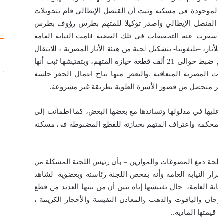
الموجودة في مسكنه وثبت أن القنصل الإيطالي قام بتحويلات
ك القنصل الإيطالي واصدر توكيلا للمتهم بطرس رؤوف بطرس
أسفرت عنه التحقيقات في تلك القضية قامت النيابة العامة
، –تليفونيا- بتشكيل لجنة من هيئة الأثار المصرية ، للانتقال
رفقة عضو النيابة لتفتيش مسكن المتهم بالزمالك، وتم ضبط حوالى 21 ألف قطعة حيازة المتهم، وبتفتيشها ثبت أنها
 المصرية المتعاقبة .والبعض منها نتاج اعمال الحفر خلسة
ير متحصل من قصور الأسرة العلوية بطريقة غير مشروعة.
يها في مدلولها وتساندها مع بعضها البعض، كما اطمأنت إلى
المحكمة واعتراف المتهم بحيازته للقطع المضبوطة في مسكنه
حة دمغ المصوغات والموازين – بأن رئيس اللجنة المشكلة من
 النيابة العامة وأنه بفحص اللجنة رئاسته وبعضوية الشاهد
 العامة، حال تفتيشها إياه تبين أن من بينها العديد من قطع
ان والياقوت والذهب والمعادن النفيسة والأحجار الكريمة ،
قيمتها المادية..