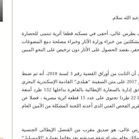
سوزان التميمي تكتب: جدلية الرسم
إبداع
للف
ة..
والتهشير في إبداع التفاصيل.. قراءة في
التفاصيل..
«س
أعمال الفنان أسامة ناشد
قراءة
يح
د الله سلام.
في
أعمال
 بطرس غالى، أخفى في مسكنه قطعا أثرية تنتمى للحضارة
الفنان
أسامة
لمشكلتين من خبراء وزارة الآثار وخبراء مصلحة دمغ المصوغات
ناشد
فر، بقصد الحصول على الأثار دون ترخيص على النحو المبين
وأضافت الحيثيات أنه استقرت في يقين المحكمة، في أن الثابت من أوراق القضية رقم 3 لسنة 2018، أنه تم ضبط
السلطات الإيطالية بميناء “ساليرنو” الإيطالى في مايو 2017 على متن السفينة “هيلدى” القادمة الإسكندرية البحري
وحاوية دبلوماسية، باسم “ماسيليانو سبوتريلى “، ملحق إدارة بالسفارة الإيطالية بالقاهرة بداخلها 132 طرد أمتعة
شخصية للمذكور، لانتهاء مدة عمله بالقاهرة ومن بينها 22 طردا تحتوى على عدد 15 قطعة اثرية مصرية ، فضلا عن
يه تقرير الفحص الفني الذى أعدته اللجنة المشكلة من الأمين العام
رس غالى، هو صديق مقرب من القنصل الإيطالى الجنسية
لك وقام بشراء شقة صديقته بعد وفاتها بعمارة “الإموبيليا ”