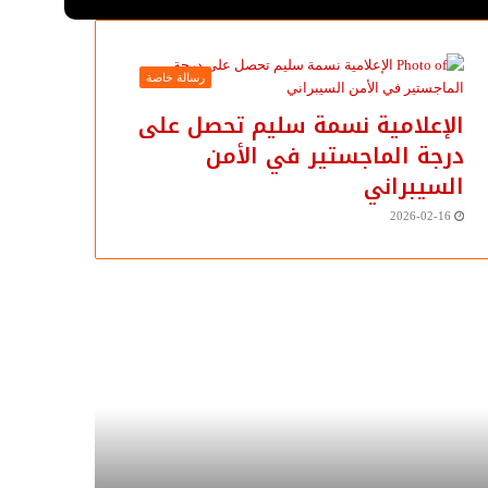
رسالة خاصة
الإعلامية نسمة سليم تحصل على
درجة الماجستير في الأمن
السيبراني
2026-02-16
زان
سوزان
تميمي
التميمي
تب:
تكتب
اية
عن:
رية
رؤية
صوصية
مصرية..
ية
ترصدها