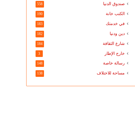
صندوق الدنيا
558
الكتب خانة
190
في خدمتك
183
دين ودنيا
182
شارع الثقافة
184
خارج الإطار
3
رسالة خاصة
148
مساحة للاختلاف
138