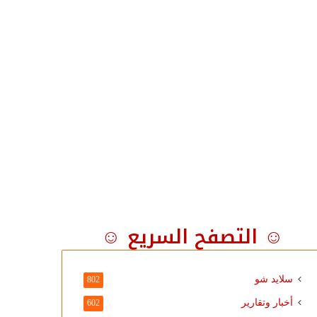
☺ التصفح السريع ☺
سلايد شو
802
أخبار وتقارير
602