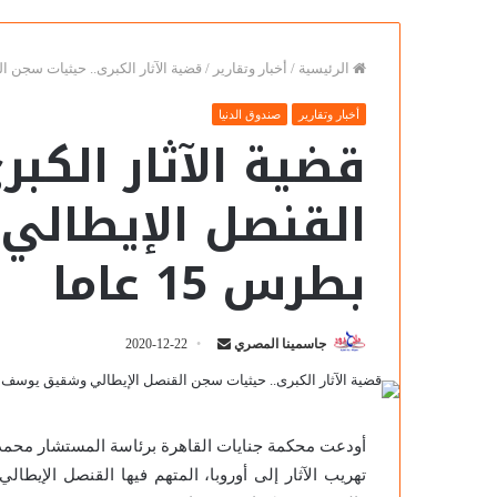
الرئيسية
/
أخبار وتقارير
/
قضية الآثار الكبرى.. حيثيات سجن ال
أخبار وتقارير
صندوق الدنيا
قضية الآثار الكب
القنصل الإيطال
بطرس 15 عاما
سوزان
جاسمينا المصري
2020-12-22
التميمي
تكتب
عن:
رؤية
أودعت محكمة جنايات القاهرة برئاسة المستشار محم
مصرية..
تهريب الآثار إلى أوروبا، المتهم فيها القنصل الإيط
ترصدها