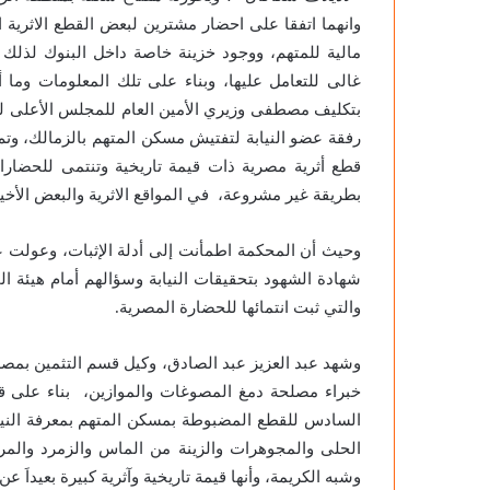
وانهما اتفقا على احضار مشترين لبعض القطع الاثرية 
مالية للمتهم، ووجود خزينة خاصة داخل البنوك لذل
غالى للتعامل عليها، وبناء على تلك المعلومات وما 
بتكليف مصطفى وزيري الأمين العام للمجلس الأعلى للأثار
قطع أثرية مصرية ذات قيمة تاريخية وتنتمى للحضارات
بطريقة غير مشروعة، في المواقع الاثرية والبعض الأخ
وحيث أن المحكمة اطمأنت إلى أدلة الإثبات، وعولت عل
شهادة الشهود بتحقيقات النيابة وسؤالهم أمام هيئة 
والتي ثبت انتمائها للحضارة المصرية.
وشهد عبد العزيز عبد الصادق، وكيل قسم التثمين بمصل
خبراء مصلحة دمغ المصوغات والموازين، بناء على قرار
السادس للقطع المضبوطة بمسكن المتهم بمعرفة النيابة
الحلى والمجوهرات والزينة من الماس والزمرد والمرج
وشبه الكريمة، وأنها قيمة تاريخية وآثرية كبيرة بعيداَ عن 