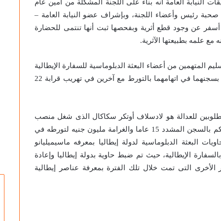
ت النيابة العامة أنه بناء على اللجنة المشكلة من أمين عام
قل صحبة رئيس وأعضاء اللجنة، وبإشراف عضو النيابة العامة –
أسفر عن وجود قطع أثرية وبفحصها ثبت أنها تنتمى للحضارة
مع علمه بطبيعتها الآثرية.
ليم المتهمين من أعضاء البعثة الدبلوماسية للسفارة الإيطالية
السابقين بالقاهرة للسلطات المصرية بعد صدور حكم بسجنهما في اتهامهما بالتورط مع آخرين في تهريب قرابة 22
طلوبين للعدالة هو لادسلاف أوتكر سكاكال الذى شغل منصب
القنصل السابق لإيطاليا في مصر والذى صدر بحقه حكم بالسجن المشدد 15 عاما والغرامة مليون جنيه لتورطه في
 في الفترة ما بين 2016 و2018 عبر حاويات البعثة الدبلوماسية لدولة إيطاليا بمعرفه ماسيميليانو
لسفارة الإيطالية، حيث تم ضبط حاوية بدولة إيطاليا وإعادة
ر الأخرى التى تمت خلال تلك الفترة بمعرفة عناصر إيطالية