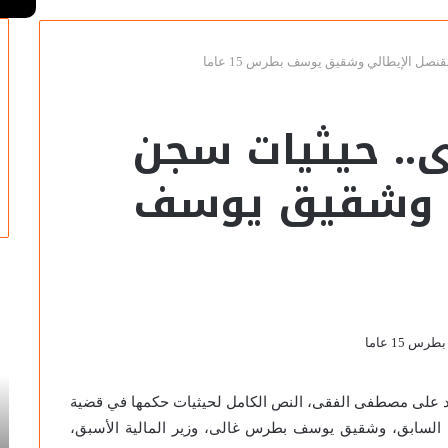
قنصل الإيطالي وشقيق يوسف بطرس 15 عاما
رى.. حيثيات سجن
ي وشقيق يوسف
سوزان
سو
التميمي
ال
تكتب:
تك
جدلية
حك
الرسم
مص
د على مصطفى الفقى، النص الكامل لحيثيات حكمها في قضية
والتهشير
وخ
الي السابق، وشقيق يوسف بطرس غالى، وزير المالية الأسبق،
2022-03-12
في
فن