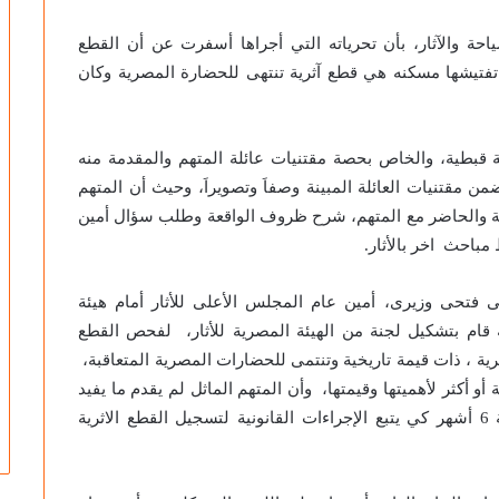
احة والآثار، بأن تحرياته التي أجراها أسفرت عن أن القطع
 تفتيشها مسكنه هي قطع آثرية تنتهى للحضارة المصرية وكان
 قبطية، والخاص بحصة مقتنيات عائلة المتهم والمقدمة منه
مقتنيات العائلة المبينة وصفاَ وتصويراَ، وحيث أن المتهم
مة والحاضر مع المتهم، شرح ظروف الواقعة وطلب سؤال أمين
مباحث اخر بالأثار.
فتحى وزيرى، أمين عام المجلس الأعلى للأثار أمام هيئة
ة قام بتشكيل لجنة من الهيئة المصرية للأثار، لفحص القطع
ية ، ذات قيمة تاريخية وتنتمى للحضارات المصرية المتعاقبة،
قانون حماية الأثار وتمر عليه أكثر من 100 سنة أو أكثر لأهميتها وقيمتها، وأن المتهم الماثل لم يقدم ما يفيد
بأن لديه آثار مصرية قديمة، كما أعطاه القانون مهلة 6 أشهر كي يتبع الإجراءات القانونية لتسجيل القطع الاثرية